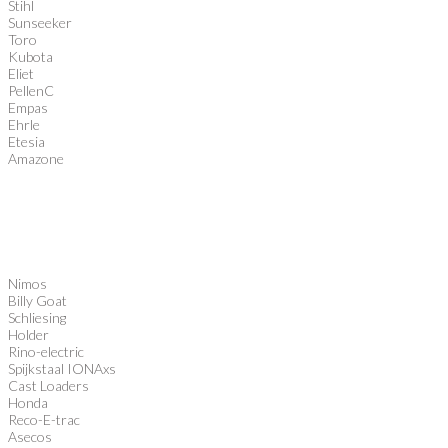
Stihl
Sunseeker
Toro
Kubota
Eliet
PellenC
Empas
Ehrle
Etesia
Amazone
Nimos
Billy Goat
Schliesing
Holder
Rino-electric
Spijkstaal IONAxs
Cast Loaders
Honda
Reco-E-trac
Asecos