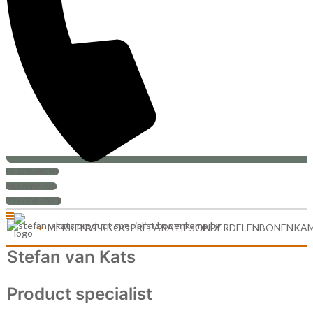
+31 (0)30-6880999
PRIJS AANVRAAG
SERVICEVERZOEK
MERKEN
VERKOOP
REPARATIES
ONDERDELEN
BONENKA
Stefan van Kats
Product specialist