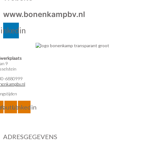
www.bonenkampbv.nl
inkedin
werkplaats
an 9
selstein
)30-6880999
nenkampbv.nl
ngstijden
gram
Youtube
Linkedin
ADRESGEGEVENS