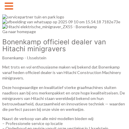
MENU
Ga naar homepage
Bonenkamp officieel dealer van
Hitachi minigravers
Bonenkamp - IJsselstein
Met trots en vol enthousiasme maken wij bekend dat Bonenkamp
vanaf heden officieel dealer is van Hitachi Construction Machinery
minigravers.
Deze hoogwaardige en kwalitatief sterke graafmachines sluiten
naadloos aan bij ons merkenpakket en onze hoge kwaliteitseisen. De
minigravers van
Hitachi
staan wereldwijd bekend om hun
betrouwbaarheid, duurzaamheid en innovatieve techniek — waarden
die perfect passen bij onze visie en werkwijze.
Naast de verkoop van alle mini-modellen bieden wij:
– Professionele service op locatie
– Onderhoud en revisie vanuit onze vestiging in IJsselstein