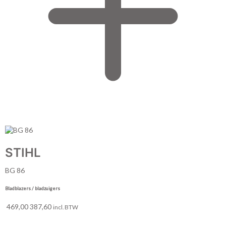
STIHL
BG 86
Bladblazers / bladzuigers
469,00
387,60
incl. BTW