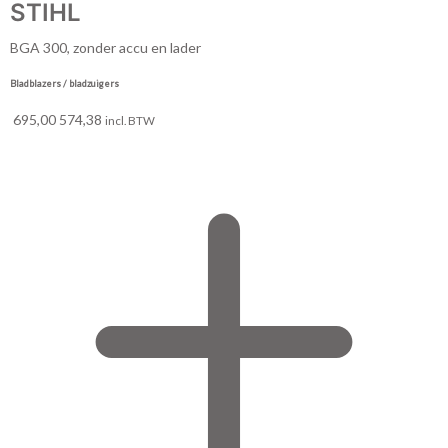
STIHL
BGA 300, zonder accu en lader
Bladblazers / bladzuigers
695,00
574,38
incl. BTW