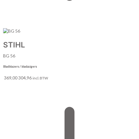
STIHL
BG 56
Bladblazers / bladzuigers
369,00
304,96
incl. BTW