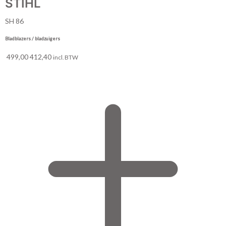
STIHL
SH 86
Bladblazers / bladzuigers
499,00
412,40
incl. BTW