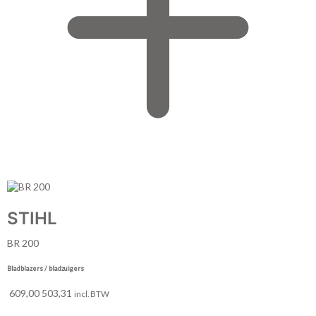
STIHL
BR 200
Bladblazers / bladzuigers
609,00
503,31
incl. BTW