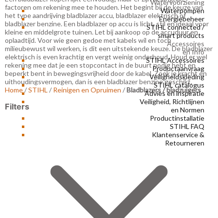
Watervoorziening
factoren om rekening mee te houden. Het begint bij de keuze van
Waterpompen
het type aandrijving bladblazer accu, bladblazer elektrisch of
Energiebeheer
bladblazer benzine. Een bladblazer op accu is licht, stil en ideaal voor
STIHL connected /
kleine en middelgrote tuinen. Let bij aankoop op de accuduur en
smart products
oplaadtijd. Voor wie geen gedoe met kabels wil en toch
Accessoires
milieubewust wil werken, is dit een uitstekende keuze. De bladblazer
en Info
elektrisch is even krachtig en vergt weinig onderhoud. Houd er wel
STIHL Accessoires
rekening mee dat je een stopcontact in de buurt nodig hebt en
Productaanvraag
beperkt bent in bewegingsvrijheid door de kabel. Zoek je kracht en
Veiligheidskleding
uithoudingsvermogen, dan is een bladblazer benzine geschikt.
STIHL catalogus
Home
/
STIHL
/
Reinigen en Opruimen
/
Bladblazers / bladzuigers
Advies en inspiratie
Veiligheid, Richtlijnen
Filters
en Normen
Productinstallatie
STIHL FAQ
Klantenservice &
Retourneren