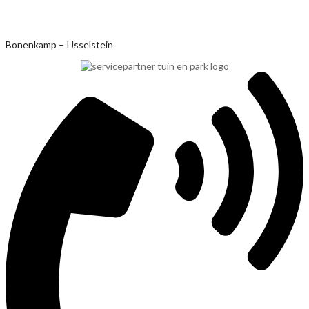
Ga
Bonenkamp – IJsselstein
naar
de
inhoud