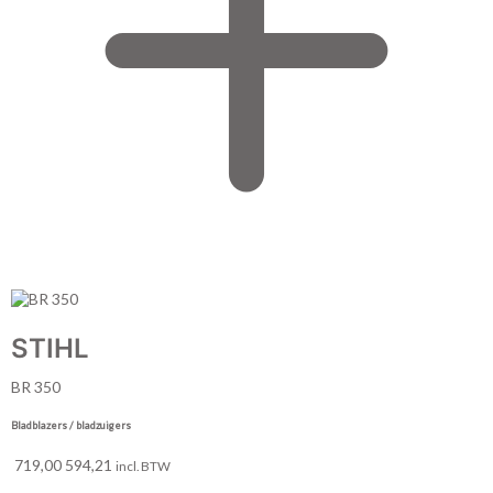
STIHL
BR 350
Bladblazers / bladzuigers
719,00
594,21
incl. BTW