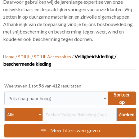
Daarvoor gebruiken wij de jarenlange expertise van onze
ontwikkelaars en de praktijkervaringen van onze klanten. Wij
zetten in op duurzame materialen en zinvolle eigenschappen.
Afhankelijk van de toepassing vind je bij ons bosbouwkleding
met snijbescherming en bescherming tegen weer, wind en
koude en ook bescherming tegen doornen.
Veiligheidskleding /
Home
/
STIHL
/
STIHL Accessoires
/
beschermende kleding
Weergeven
1
tot
96
van
412
resultaten
Sorteer
op
Zoeken
Meer filters weergeven