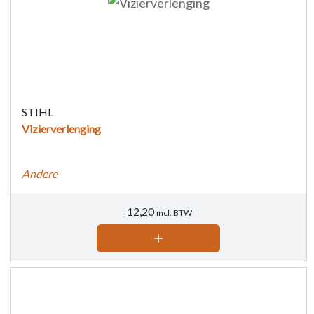
STIHL
Vizierverlenging
Andere
12,20
incl. BTW