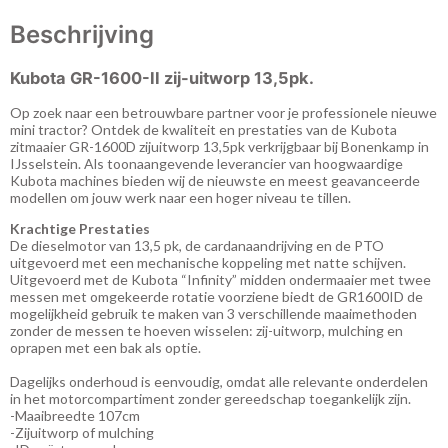
Beschrijving
Kubota GR-1600-II zij-uitworp 13,5pk.
Op zoek naar een betrouwbare partner voor je professionele nieuwe
mini tractor? Ontdek de kwaliteit en prestaties van de Kubota
zitmaaier GR-1600D zijuitworp 13,5pk verkrijgbaar bij Bonenkamp in
IJsselstein. Als toonaangevende leverancier van hoogwaardige
Kubota machines bieden wij de nieuwste en meest geavanceerde
modellen om jouw werk naar een hoger niveau te tillen.
Krachtige Prestaties
De dieselmotor van 13,5 pk, de cardanaandrijving en de PTO
uitgevoerd met een mechanische koppeling met natte schijven.
Uitgevoerd met de Kubota “Infinity” midden ondermaaier met twee
messen met omgekeerde rotatie voorziene biedt de GR1600ID de
mogelijkheid gebruik te maken van 3 verschillende maaimethoden
zonder de messen te hoeven wisselen: zij-uitworp, mulching en
oprapen met een bak als optie.
Dagelijks onderhoud is eenvoudig, omdat alle relevante onderdelen
in het motorcompartiment zonder gereedschap toegankelijk zijn.
-Maaibreedte 107cm
-Zijuitworp of mulching