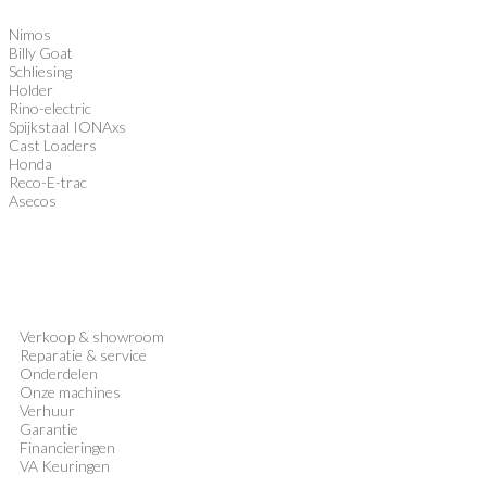
Nimos
Billy Goat
Schliesing
Holder
Rino-electric
Spijkstaal IONAxs
Cast Loaders
Honda
Reco-E-trac
Asecos
Verkoop
&
showroom
Reparatie & service
Onderdelen
Onze machines
Verhuur
Garantie
Financieringen
VA Keuringen