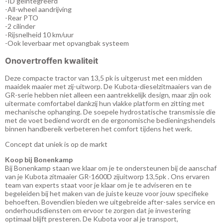
-ID geïntegreerd
-All-wheel aandrijving
-Rear PTO
-2 cilinder
-Rijsnelheid 10 km/uur
-Ook leverbaar met opvangbak systeem
Onovertroffen kwaliteit
Deze compacte tractor van 13,5 pk is uitgerust met een midden
maaidek maaier met zij-uitworp. De Kubota-dieselzitmaaiers van de
GR-serie hebben niet alleen een aantrekkelijk design, maar zijn ook
uitermate comfortabel dankzij hun vlakke platform en zitting met
mechanische ophanging. De soepele hydrostatische transmissie die
met de voet bediend wordt en de ergonomische bedieningshendels
binnen handbereik verbeteren het comfort tijdens het werk.
Concept dat uniek is op de markt
Koop bij Bonenkamp
Bij Bonenkamp staan ​​we klaar om je te ondersteunen bij de aanschaf
van je Kubota zitmaaier GR-1600D zijuitworp 13,5pk . Ons ervaren
team van experts staat voor je klaar om je te adviseren en te
begeleiden bij het maken van de juiste keuze voor jouw specifieke
behoeften. Bovendien bieden we uitgebreide after-sales service en
onderhoudsdiensten om ervoor te zorgen dat je investering
optimaal blijft presteren. De
Kubota
voor al je transport,