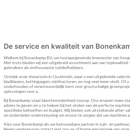
De service en kwaliteit van Bonenka
Welkom bij Bonenkamp BV, uw toonaangevende leverancier van hoogw
Met trots bieden wij een uitgebreid assortiment aan van topkwaliteit
gebruikers als enthousiaste tuinliefhebbers.
Ontdek onze showroom in IJsselstein, waar u een uitgebreide selectie
bladblazers, kettingzagen, minitractoren, en nog veel meer vindt. Of u 
onderhouden of verantwoordelijk bent voor grootschalige groenprojec
oplossingen voor u.
Bij Bonenkamp staat klanttevredenheid voorop. Ons ervaren team sta
advies te geven en u te helpen bij het vinden van de perfecte machin
specifieke behoeften en budget. Wij bieden ook uitstekende after-sa
en onderdelen ondersteuning om ervoor te zorgen dat uw machines alt
Kies voor Bonenkamp als uw betrouwbare partner in tuin- en parkmac
Neem vandaag nog contact met ons op of breng een bezoek aan onz