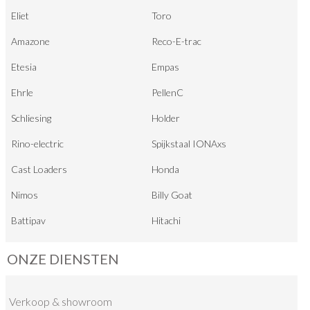
Eliet
Toro
Amazone
Reco-E-trac
Etesia
Empas
Ehrle
PellenC
Schliesing
Holder
Rino-electric
Spijkstaal IONAxs
Cast Loaders
Honda
Nimos
Billy Goat
Battipav
Hitachi
ONZE DIENSTEN
Verkoop
&
showroom