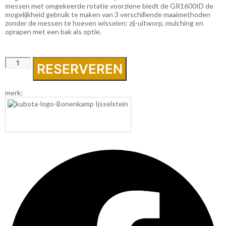
messen met omgekeerde rotatie voorziene biedt de GR1600ID de
mogelijkheid gebruik te maken van 3 verschillende maaimethoden
zonder de messen te hoeven wisselen: zij-uitworp, mulching en
oprapen met een bak als optie.
Kubota
RESERVEREN
GR-
1600-
II
merk:
zij-
uitworp
13,5pk
aantal