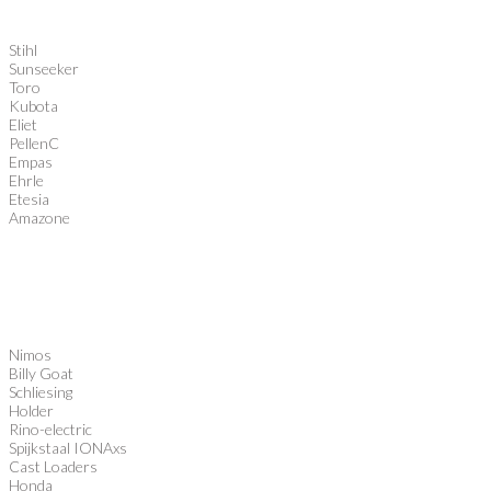
Stihl
Sunseeker
Toro
Kubota
Eliet
PellenC
Empas
Ehrle
Etesia
Amazone
Nimos
Billy Goat
Schliesing
Holder
Rino-electric
Spijkstaal IONAxs
Cast Loaders
Honda