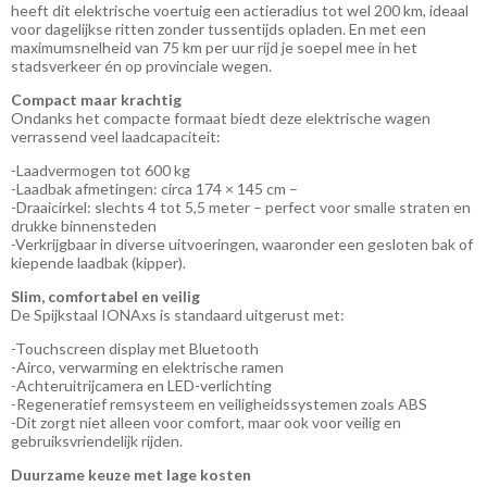
heeft dit elektrische voertuig een actieradius tot wel 200 km, ideaal
voor dagelijkse ritten zonder tussentijds opladen. En met een
maximumsnelheid van 75 km per uur rijd je soepel mee in het
stadsverkeer én op provinciale wegen.
Compact maar krachtig
Ondanks het compacte formaat biedt deze elektrische wagen
verrassend veel laadcapaciteit:
-Laadvermogen tot 600 kg
-Laadbak afmetingen: circa 174 × 145 cm –
-Draaicirkel: slechts 4 tot 5,5 meter – perfect voor smalle straten en
drukke binnensteden
-Verkrijgbaar in diverse uitvoeringen, waaronder een gesloten bak of
kiepende laadbak (kipper).
Slim, comfortabel en veilig
De Spijkstaal IONAxs is standaard uitgerust met:
-Touchscreen display met Bluetooth
-Airco, verwarming en elektrische ramen
-Achteruitrijcamera en LED-verlichting
-Regeneratief remsysteem en veiligheidssystemen zoals ABS
-Dit zorgt niet alleen voor comfort, maar ook voor veilig en
gebruiksvriendelijk rijden.
Duurzame keuze met lage kosten