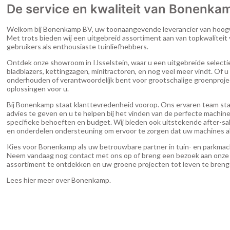
De service en kwaliteit van Bonenka
Welkom bij Bonenkamp BV, uw toonaangevende leverancier van hoogw
Met trots bieden wij een uitgebreid assortiment aan van topkwaliteit
gebruikers als enthousiaste tuinliefhebbers.
Ontdek onze showroom in IJsselstein, waar u een uitgebreide selectie
bladblazers, kettingzagen, minitractoren, en nog veel meer vindt. Of u 
onderhouden of verantwoordelijk bent voor grootschalige groenprojec
oplossingen voor u.
Bij Bonenkamp staat klanttevredenheid voorop. Ons ervaren team sta
advies te geven en u te helpen bij het vinden van de perfecte machin
specifieke behoeften en budget. Wij bieden ook uitstekende after-sa
en onderdelen ondersteuning om ervoor te zorgen dat uw machines alt
Kies voor Bonenkamp als uw betrouwbare partner in tuin- en parkmac
Neem vandaag nog contact met ons op of breng een bezoek aan onz
assortiment te ontdekken en uw groene projecten tot leven te breng
Lees hier meer over Bonenkamp
.