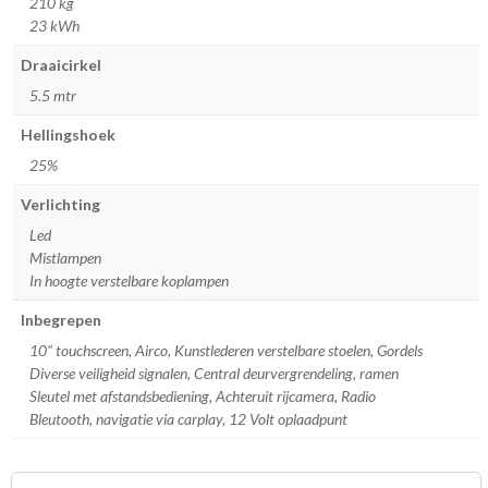
210 kg
23 kWh
Draaicirkel
5.5 mtr
Hellingshoek
25%
Verlichting
Led
Mistlampen
In hoogte verstelbare koplampen
Inbegrepen
10" touchscreen, Airco, Kunstlederen verstelbare stoelen, Gordels
Diverse veiligheid signalen, Central deurvergrendeling, ramen
Sleutel met afstandsbediening, Achteruit rijcamera, Radio
Bleutooth, navigatie via carplay, 12 Volt oplaadpunt
Catalogus