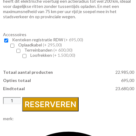
heeft dit elektrische voertuig een actieradius tot wel 200 km, ideaal
voor dagelijkse ritten zonder tussentijds opladen. En met een
maximumsnelheid van 75 km per uur rijd je soepel mee in het
stadsverkeer én op provinciale wegen.
Accessoires
Kenteken registratie RDW
(+
695,00
)
Oplaadkabel
(+
295,00
)
Terreinbanden
(+
600,00
)
Loofrekken
(+
1.500,00
)
Totaal aantal producten
22.985,00
Opties totaal
695,00
Eindtotaal
23.680,00
Spijkstaal
RESERVEREN
iONAxs
elektrisch
met
merk:
laadbak
75km/uur
aantal