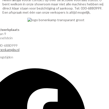
bent welkom in onze showroom maar niet alle machines hebben wij
direct klaar staan voor bezichtiging of aankoop. Tel: 030-6880999.
Een afspraak met één van onze verkopers is altijd mogelijk,
werkplaats
an 9
selstein
)30-6880999
nenkampbv.nl
ngstijden