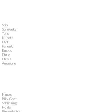
Stihl
Sunseeker
Toro
Kubota
Eliet
PellenC
Empas
Ehrle
Etesia
Amazone
Nimos
Billy Goat
Schliesing
Holder
Rino-electric