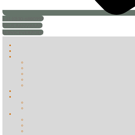
+31 (0)30-6880999
PRIJS AANVRAAG
SERVICEVERZOEK