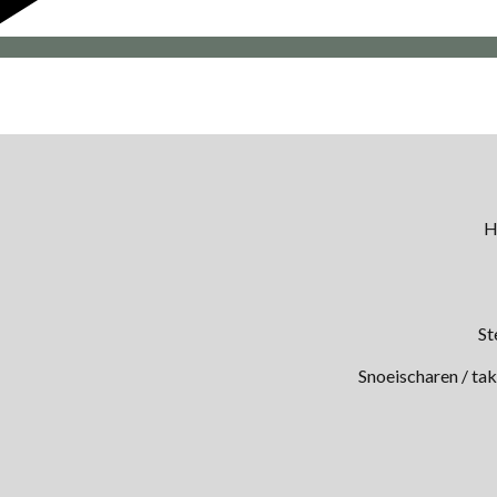
H
St
Snoeischaren / ta