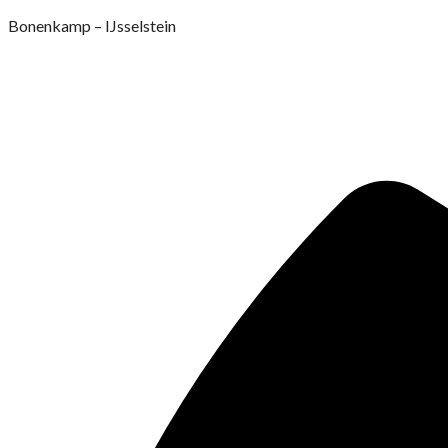
Ga
Bonenkamp – IJsselstein
naar
de
inhoud