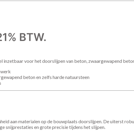
f 21% BTW.
l inzetbaar voor het doorslijpen van beton, zwaargewapend beton
jpwerk
argewapend beton en zelfs harde natuursteen
s
heid aan materialen op de bouwplaats doorslijpen. De uiterst rob
 snijprestaties en grote precisie tijdens het slijpen.