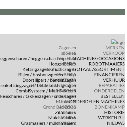
Zagen en
MERKEN
snoeien
STIHL
VERKOOP
eggenscharen / heggenscharen op steel
PELLENC
MACHINES/OCCASIONS
Hoogsnoeiers
TORO
ROBOTMAAIERS
Kettingzagen / motorzagen
RINO ELECTRIC
TOTAAL ASSORTIMENT
Bijlen / bosbouwgereedschap
KUBOTA
FINANCIEREN
Doorslijpers / bandenzagen
SUNSEEKER
VERHUUR
eenketttingzagen / betonketttingzagen
HITACHI-LANDCROS
REPARATIES
CombiSysteem / MultiSysteem
AMAZONE
ONDERDELEN
kkenscharen / takkenzagen / snoeizagen
HOLDER
BESTELLEN
Maaien en
ETESIA
ONDERDELEN MACHINES
Grond Bewerken
ASECOS
BONENKAMP
Zitmaaiers
NIMOS
HISTORIE
Mulchmaaiers
HONDA
WERKEN BIJ
Grasmaaiers / mulchmaaiers
BATTIPAV
NIEUWS