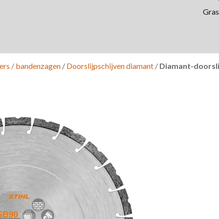
Gras
pers / bandenzagen
/
Doorslijpschijven diamant
/
Diamant-doorsli