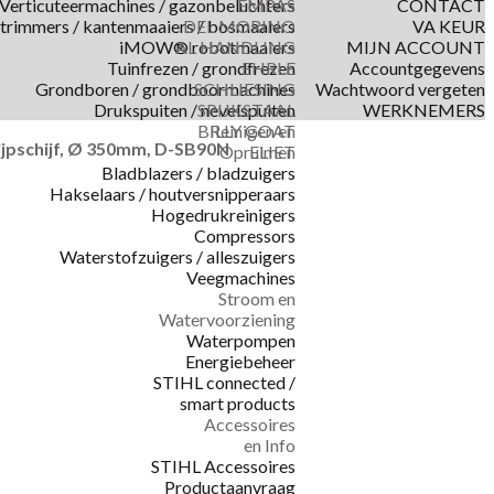
Verticuteermachines / gazonbeluchters
EMPAS
CONTACT
trimmers / kantenmaaiers / bosmaaiers
DEL MORINO
VA KEUR
iMOW® robotmaaiers
AL HANDLING
MIJN ACCOUNT
Tuinfrezen / grondfrezen
EHRLE
Accountgegevens
Grondboren / grondboormachines
SCHLIESING
Wachtwoord vergeten
Drukspuiten / nevelspuiten
SPIJKSTAAL
WERKNEMERS
BILLY GOAT
Reinigen en
jpschijf, Ø 350mm, D-SB90N
Opruimen
ELIET
Bladblazers / bladzuigers
Hakselaars / houtversnipperaars
Hogedrukreinigers
Compressors
Waterstofzuigers / alleszuigers
Veegmachines
Stroom en
Watervoorziening
Waterpompen
Energiebeheer
STIHL connected /
smart products
Accessoires
en Info
STIHL Accessoires
Productaanvraag