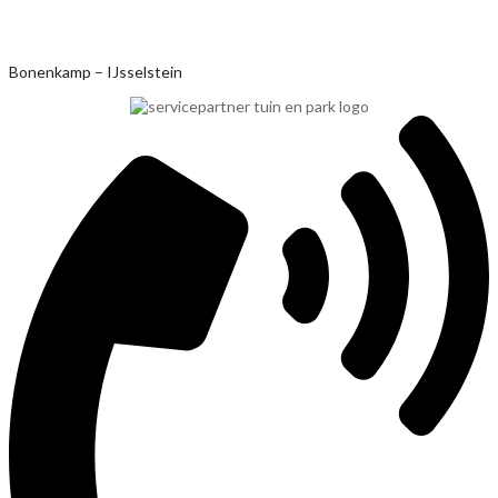
Ga
Bonenkamp – IJsselstein
naar
de
inhoud