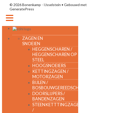
© 2026 Bonenkamp - IJsselstein
• Gebouwd met
GeneratePress
MENU
ZAGEN EN
SNOEIEN
HEGGENSCHAREN /
HEGGENSCHAREN OP
STEEL
HOOGSNOEIERS
KETTINGZAGEN /
MOTORZAGEN
BIJLEN /
BOSBOUWGEREEDSCHAP
DOORSLIJPERS /
BANDENZAGEN
STEENKETTTINGZAGEN
/