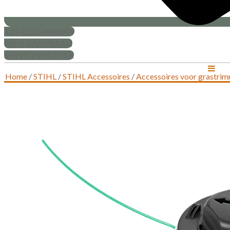
+31 (0)30-6880999
PRIJS AANVRAAG
SERVICEVERZOEK
Home
/
STIHL
/
STIHL Accessoires
/
Accessoires voor grastrim