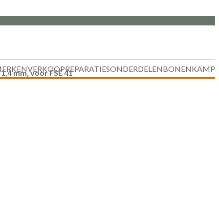
ERKEN
VERKOOP
REPARATIES
ONDERDELEN
BONENKAMP
 1,4 mm, voor FSE 41