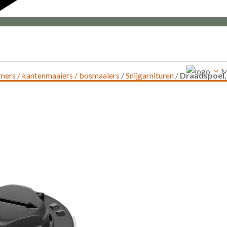
M
mers / kantenmaaiers / bosmaaiers
/
Snijgarnituren
/
Draadspoel,