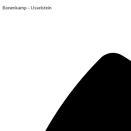
Ga
Bonenkamp – IJsselstein
naar
de
inhoud