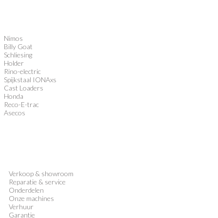
Nimos
Billy Goat
Schliesing
Holder
Rino-electric
Spijkstaal IONAxs
Cast Loaders
Honda
Reco-E-trac
Asecos
Verkoop
&
showroom
Reparatie & service
Onderdelen
Onze machines
Verhuur
Garantie