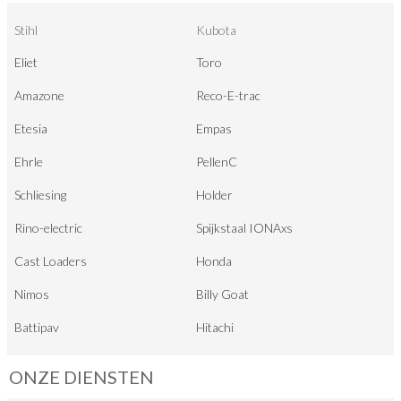
Stihl
Kubota
Eliet
Toro
Amazone
Reco-E-trac
Etesia
Empas
Ehrle
PellenC
Schliesing
Holder
Rino-electric
Spijkstaal IONAxs
Cast Loaders
Honda
Nimos
Billy Goat
Battipav
Hitachi
ONZE DIENSTEN