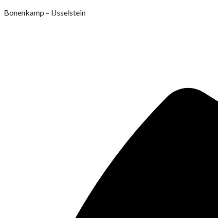
Ga
Bonenkamp – IJsselstein
naar
de
inhoud