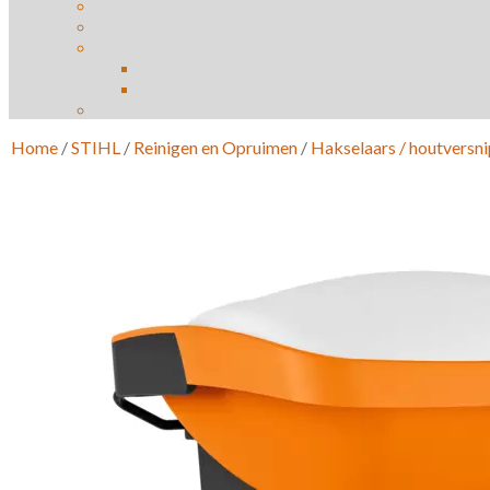
Home
/
STIHL
/
Reinigen en Opruimen
/
Hakselaars / houtversn