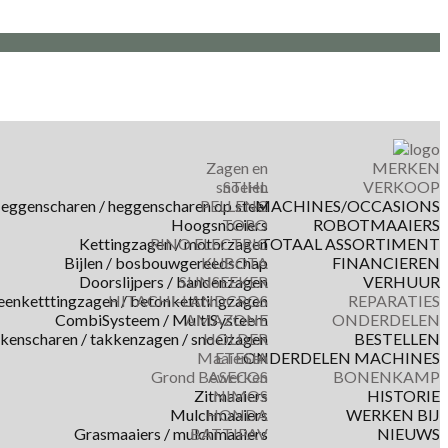
Zagen en
MERKEN
snoeien
STIHL
VERKOOP
eggenscharen / heggenscharen op steel
PELLENC
MACHINES/OCCASIONS
Hoogsnoeiers
TORO
ROBOTMAAIERS
Kettingzagen / motorzagen
RINO ELECTRIC
TOTAAL ASSORTIMENT
Bijlen / bosbouwgereedschap
KUBOTA
FINANCIEREN
Doorslijpers / bandenzagen
SUNSEEKER
VERHUUR
eenketttingzagen / betonketttingzagen
HITACHI-LANDCROS
REPARATIES
CombiSysteem / MultiSysteem
AMAZONE
ONDERDELEN
kkenscharen / takkenzagen / snoeizagen
HOLDER
BESTELLEN
Maaien en
ETESIA
ONDERDELEN MACHINES
Grond Bewerken
ASECOS
BONENKAMP
Zitmaaiers
NIMOS
HISTORIE
Mulchmaaiers
HONDA
WERKEN BIJ
Grasmaaiers / mulchmaaiers
BATTIPAV
NIEUWS