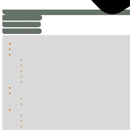
+31 (0)30-6880999
PRIJS AANVRAAG
SERVICEVERZOEK