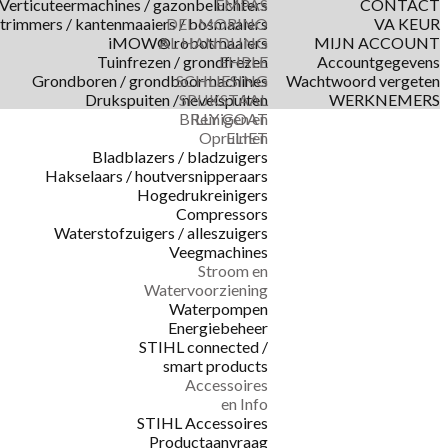
Verticuteermachines / gazonbeluchters
EMPAS
CONTACT
trimmers / kantenmaaiers / bosmaaiers
DEL MORINO
VA KEUR
iMOW® robotmaaiers
AL HANDLING
MIJN ACCOUNT
Tuinfrezen / grondfrezen
EHRLE
Accountgegevens
Grondboren / grondboormachines
SCHLIESING
Wachtwoord vergeten
Drukspuiten / nevelspuiten
SPIJKSTAAL
WERKNEMERS
BILLY GOAT
Reinigen en
Opruimen
ELIET
Bladblazers / bladzuigers
Hakselaars / houtversnipperaars
Hogedrukreinigers
Compressors
Waterstofzuigers / alleszuigers
Veegmachines
Stroom en
Watervoorziening
Waterpompen
Energiebeheer
STIHL connected /
smart products
Accessoires
en Info
STIHL Accessoires
Productaanvraag