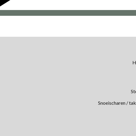
H
St
Snoeischaren / ta