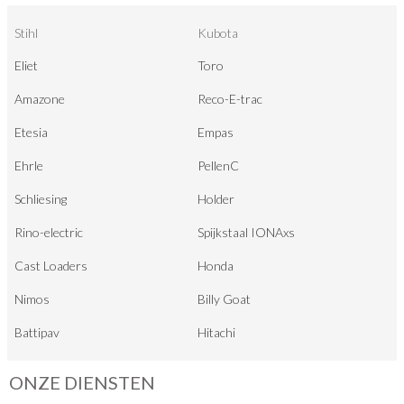
Stihl
Kubota
Eliet
Toro
Amazone
Reco-E-trac
Etesia
Empas
Ehrle
PellenC
Schliesing
Holder
Rino-electric
Spijkstaal IONAxs
Cast Loaders
Honda
Nimos
Billy Goat
Battipav
Hitachi
ONZE DIENSTEN