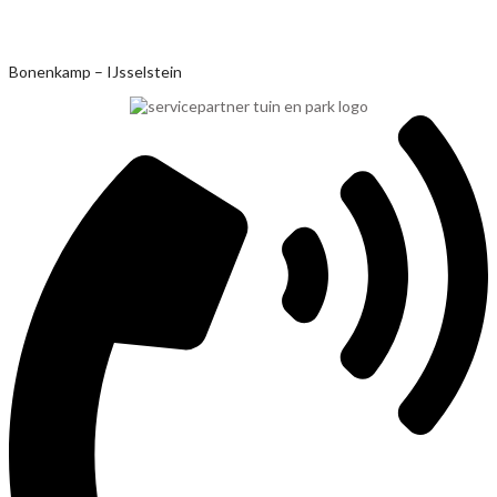
Ga
Bonenkamp – IJsselstein
naar
de
inhoud