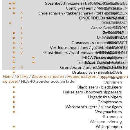
Steenketttingzagen / betonketttingzagen
HITACHI-LANDCROS
REPARATIES
CombiSysteem / MultiSysteem
ONDERDELEN
AMAZONE
Snoeischaren / takkenscharen / takkenzagen /
HOLDER
BESTELLEN
ONDERDELEN MACHINES
snoeizagen
ETESIA
BONENKAMP
Maaien en
ASECOS
Grond Bewerken
NIMOS
HISTORIE
Zitmaaiers
WERKEN BIJ
HONDA
Mulchmaaiers
BATTIPAV
NIEUWS
Grasmaaiers / mulchmaaiers
CONTACT
EMPAS
Verticuteermachines / gazonbeluchters
DEL MORINO
VA KEUR
Grastrimmers / kantenmaaiers / bosmaaiers
AL HANDLING
MIJN ACCOUNT
iMOW® robotmaaiers
Accountgegevens
EHRLE
Tuinfrezen / grondfrezen
Wachtwoord vergeten
SCHLIESING
Grondboren / grondboormachines
SPIJKSTAAL
WERKNEMERS
Drukspuiten / nevelspuiten
BILLY GOAT
Home
/
STIHL
/
Zagen en snoeien
/
Heggenscharen / heggenscharen
Reinigen en
ELIET
op steel
/
HLA 40, zonder accu en lader
Opruimen
Bladblazers / bladzuigers
Hakselaars / houtversnipperaars
Hogedrukreinigers
Compressors
Waterstofzuigers / alleszuigers
Veegmachines
Stroom en
Watervoorziening
Waterpompen