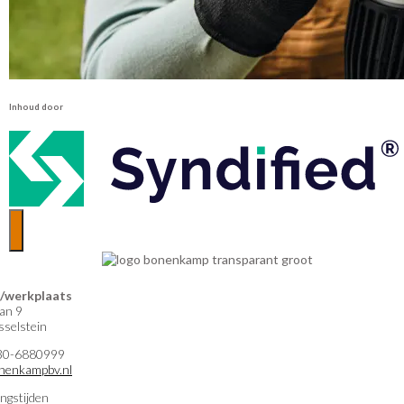
Inhoud door
werkplaats
an 9
selstein
)30-6880999
nenkampbv.nl
ngstijden