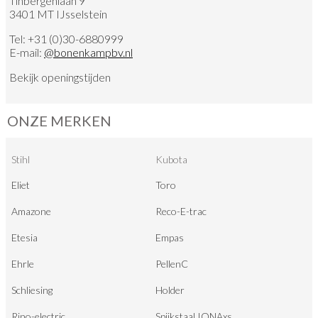
Tinbergenlaan 9
3401 MT IJsselstein
Tel:
+31 (0)30-6880999
E-mail:
@
bonenkampbv.nl
Bekijk
openingstijden
ONZE MERKEN
Stihl
Kubota
Eliet
Toro
Amazone
Reco-E-trac
Etesia
Empas
Ehrle
PellenC
Schliesing
Holder
Rino-electric
Spijkstaal IONAxs