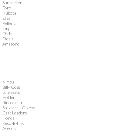
Sunseeker
Toro
Kubota
Eliet
PellenC
Empas
Ehrle
Etesia
Amazone
Nimos
Billy Goat
Schliesing
Holder
Rino-electric
Spijkstaal IONAxs
Cast Loaders
Honda
Reco-E-trac
Asecos