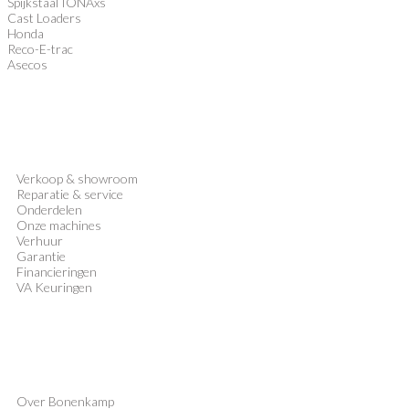
Spijkstaal IONAxs
Cast Loaders
Honda
Reco-E-trac
Asecos
Verkoop
&
showroom
Reparatie & service
Onderdelen
Onze machines
Verhuur
Garantie
Financieringen
VA Keuringen
Over Bonenkamp