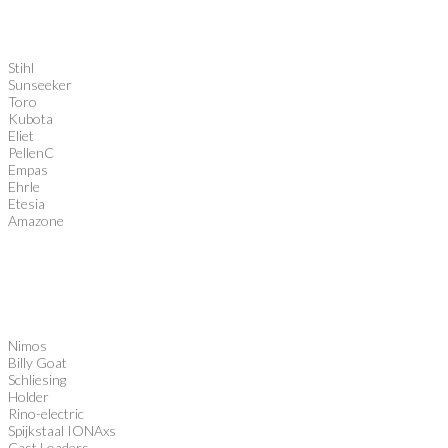
Stihl
Sunseeker
Toro
Kubota
Eliet
PellenC
Empas
Ehrle
Etesia
Amazone
Nimos
Billy Goat
Schliesing
Holder
Rino-electric
Spijkstaal IONAxs
Cast Loaders