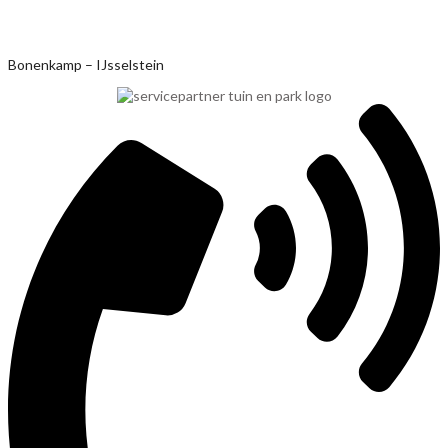
Ga
Bonenkamp – IJsselstein
naar
de
inhoud