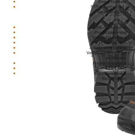
Energiebeheer
STIHL connected /
smart products
Accessoires
en Info
STIHL Accessoires
Productaanvraag
Veiligheidskleding
STIHL catalogus
Advies en inspiratie
Veiligheid, Richtlijnen
en Normen
Productinstallatie
STIHL FAQ
Klantenservice &
Retourneren