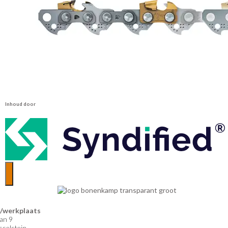
Inhoud door
werkplaats
an 9
selstein