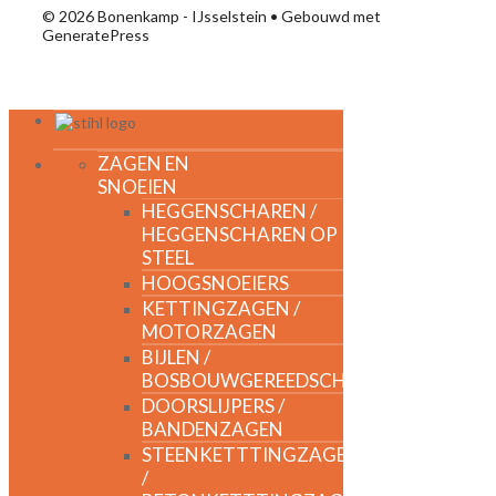
© 2026 Bonenkamp - IJsselstein
• Gebouwd met
GeneratePress
MENU
ZAGEN EN
SNOEIEN
HEGGENSCHAREN /
HEGGENSCHAREN OP
STEEL
HOOGSNOEIERS
KETTINGZAGEN /
MOTORZAGEN
BIJLEN /
BOSBOUWGEREEDSCHAP
DOORSLIJPERS /
BANDENZAGEN
STEENKETTTINGZAGEN
/