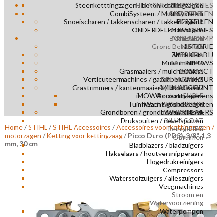
Steenketttingzagen / betonketttingzagen
HITACHI-LANDCROS
REPARATIES
CombiSysteem / MultiSysteem
ONDERDELEN
AMAZONE
Snoeischaren / takkenscharen / takkenzagen /
HOLDER
BESTELLEN
ONDERDELEN MACHINES
snoeizagen
ETESIA
BONENKAMP
Maaien en
ASECOS
Grond Bewerken
NIMOS
HISTORIE
Zitmaaiers
WERKEN BIJ
HONDA
Mulchmaaiers
BATTIPAV
NIEUWS
Grasmaaiers / mulchmaaiers
CONTACT
EMPAS
Verticuteermachines / gazonbeluchters
DEL MORINO
VA KEUR
Grastrimmers / kantenmaaiers / bosmaaiers
AL HANDLING
MIJN ACCOUNT
iMOW® robotmaaiers
Accountgegevens
EHRLE
Tuinfrezen / grondfrezen
Wachtwoord vergeten
SCHLIESING
Grondboren / grondboormachines
SPIJKSTAAL
WERKNEMERS
Drukspuiten / nevelspuiten
BILLY GOAT
Home
/
STIHL
/
STIHL Accessoires
/
Accessoires voor kettingzagen /
Reinigen en
ELIET
motorzagen
/
Ketting voor kettingzaag
/
Picco Duro (PD3), 3/8", 1,3
Opruimen
mm, 30 cm
Bladblazers / bladzuigers
Hakselaars / houtversnipperaars
Hogedrukreinigers
Compressors
Waterstofzuigers / alleszuigers
Veegmachines
Stroom en
Watervoorziening
Waterpompen