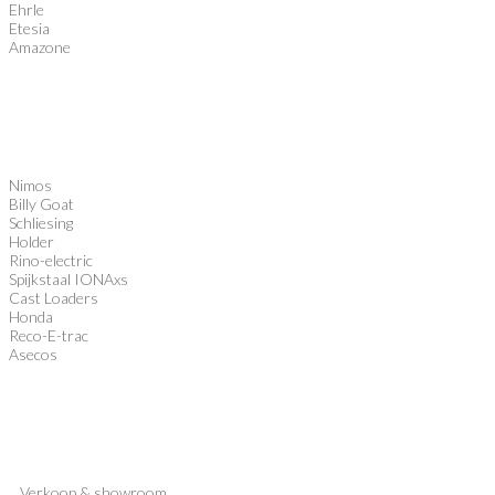
Ehrle
Etesia
Amazone
Nimos
Billy Goat
Schliesing
Holder
Rino-electric
Spijkstaal IONAxs
Cast Loaders
Honda
Reco-E-trac
Asecos
Verkoop
&
showroom