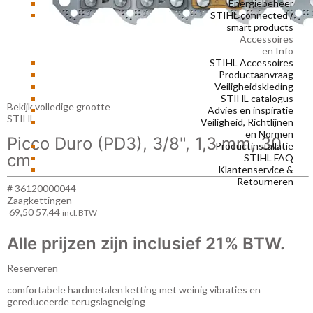
Energiebeheer
STIHL connected /
smart products
Accessoires
en Info
STIHL Accessoires
Productaanvraag
Veiligheidskleding
STIHL catalogus
Bekijk volledige grootte
Advies en inspiratie
STIHL
Veiligheid, Richtlijnen
en Normen
Picco Duro (PD3), 3/8", 1,3 mm, 30
Productinstallatie
cm
STIHL FAQ
Klantenservice &
Retourneren
# 36120000044
Zaagkettingen
69,50
57,44
incl. BTW
Alle prijzen zijn inclusief 21% BTW.
Reserveren
comfortabele hardmetalen ketting met weinig vibraties en
gereduceerde terugslagneiging