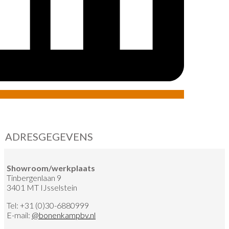
ADRESGEGEVENS
Showroom/werkplaats
Tinbergenlaan 9
3401 MT IJsselstein
Tel:
+31 (0)30-6880999
E-mail:
@
bonenkampbv.nl