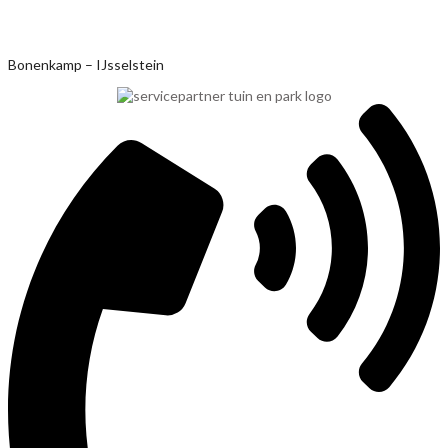
Ga
Bonenkamp – IJsselstein
naar
de
inhoud