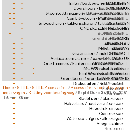
Bijlen / bosbouwgereedschap
FINANCIEREN
KUBOTA
Doorslijpers / bandenzagen
SUNSEEKER
VERHUUR
Steenketttingzagen / betonketttingzagen
HITACHI-LANDCROS
REPARATIES
CombiSysteem / MultiSysteem
ONDERDELEN
AMAZONE
Snoeischaren / takkenscharen / takkenzagen /
HOLDER
BESTELLEN
ONDERDELEN MACHINES
snoeizagen
ETESIA
BONENKAMP
Maaien en
ASECOS
Grond Bewerken
NIMOS
HISTORIE
Zitmaaiers
WERKEN BIJ
HONDA
Mulchmaaiers
BATTIPAV
NIEUWS
Grasmaaiers / mulchmaaiers
CONTACT
EMPAS
Verticuteermachines / gazonbeluchters
DEL MORINO
VA KEUR
Grastrimmers / kantenmaaiers / bosmaaiers
MIJN ACCOUNT
AL HANDLING
iMOW® robotmaaiers
Accountgegevens
EHRLE
Tuinfrezen / grondfrezen
Wachtwoord vergeten
SCHLIESING
Grondboren / grondboormachines
SPIJKSTAAL
WERKNEMERS
Drukspuiten / nevelspuiten
BILLY GOAT
Home
/
STIHL
/
STIHL Accessoires
/
Accessoires voor kettingzagen /
Reinigen en
ELIET
motorzagen
/
Ketting voor kettingzaag
/
Rapid Duro 3 (RD 3), .325",
Opruimen
1,6 mm, 35 cm
Bladblazers / bladzuigers
Hakselaars / houtversnipperaars
Hogedrukreinigers
Compressors
Waterstofzuigers / alleszuigers
Veegmachines
Stroom en