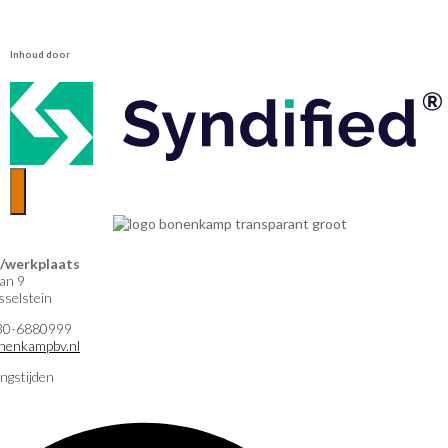
Inhoud door
werkplaats
an 9
selstein
)30-6880999
nenkampbv.nl
ngstijden