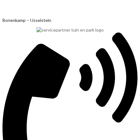
Ga
Bonenkamp – IJsselstein
naar
de
inhoud