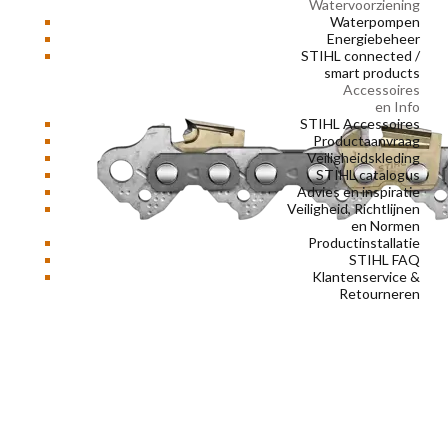
Watervoorziening
Waterpompen
Energiebeheer
STIHL connected /
smart products
Accessoires
en Info
STIHL Accessoires
Productaanvraag
Veiligheidskleding
STIHL catalogus
Advies en inspiratie
Veiligheid, Richtlijnen
en Normen
Productinstallatie
STIHL FAQ
Klantenservice &
Retourneren