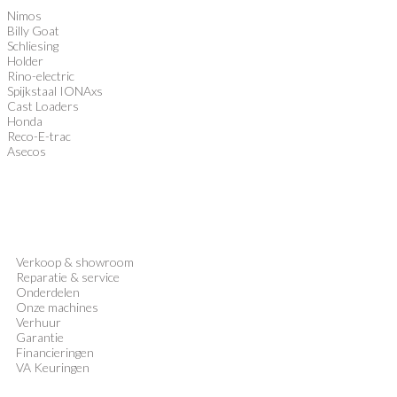
Nimos
Billy Goat
Schliesing
Holder
Rino-electric
Spijkstaal IONAxs
Cast Loaders
Honda
Reco-E-trac
Asecos
Verkoop
&
showroom
Reparatie & service
Onderdelen
Onze machines
Verhuur
Garantie
Financieringen
VA Keuringen