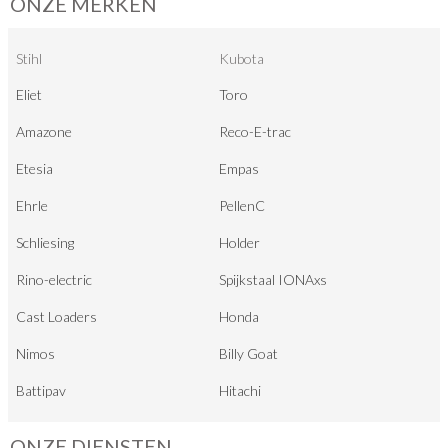
ONZE MERKEN
Stihl
Kubota
Eliet
Toro
Amazone
Reco-E-trac
Etesia
Empas
Ehrle
PellenC
Schliesing
Holder
Rino-electric
Spijkstaal IONAxs
Cast Loaders
Honda
Nimos
Billy Goat
Battipav
Hitachi
ONZE DIENSTEN