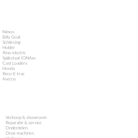
Nimos
Billy Goat
Schliesing
Holder
Rino-electric
Spijkstaal IONAxs
Cast Loaders
Honda
Reco-E-trac
Asecos
Verkoop
&
showroom
Reparatie & service
Onderdelen
Onze machines