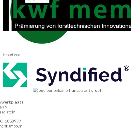
Inhoud door
werkplaats
an 9
selstein
)30-6880999
nenkampbv.nl