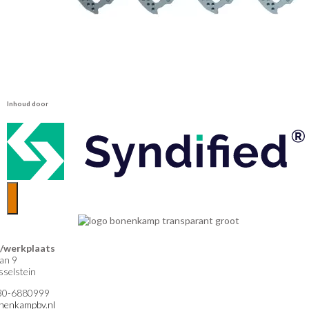
Inhoud door
werkplaats
an 9
selstein
)30-6880999
nenkampbv.nl