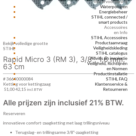
Watervoorziening
Waterpompen
Energiebeheer
STIHL connected /
smart products
Accessoires
en Info
STIHL Accessoires
Productaanvraag
Bekijk volledige grootte
Veiligheidskleding
STIHL
STIHL catalogus
Rapid Micro 3 (RM 3), 3/8", 1,6 mm,
Advies en inspiratie
Veiligheid, Richtlijnen
63 cm
en Normen
Productinstallatie
STIHL FAQ
# 36640000084
Klantenservice &
Ketting voor kettingzaag
Retourneren
51,00
42,15
incl. BTW
Alle prijzen zijn inclusief 21% BTW.
Reserveren
innovatieve comfort-zaagketting met laag trillingsniveau
Terugslag- en trillingsarme 3/8"-zaagketting