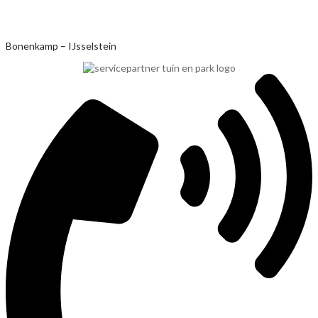
Ga
Bonenkamp – IJsselstein
naar
de
inhoud