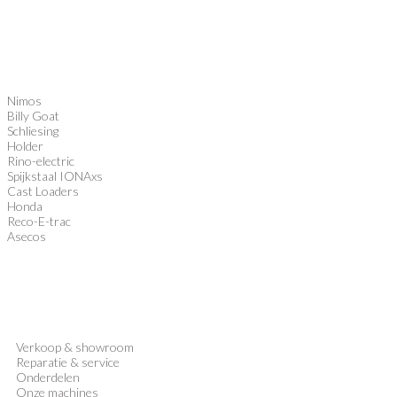
Nimos
Billy Goat
Schliesing
Holder
Rino-electric
Spijkstaal IONAxs
Cast Loaders
Honda
Reco-E-trac
Asecos
Verkoop
&
showroom
Reparatie & service
Onderdelen
Onze machines