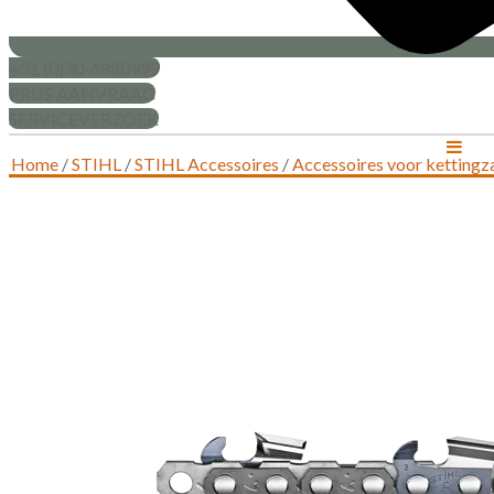
+31 (0)30-6880999
PRIJS AANVRAAG
SERVICEVERZOEK
Home
/
STIHL
/
STIHL Accessoires
/
Accessoires voor ketting