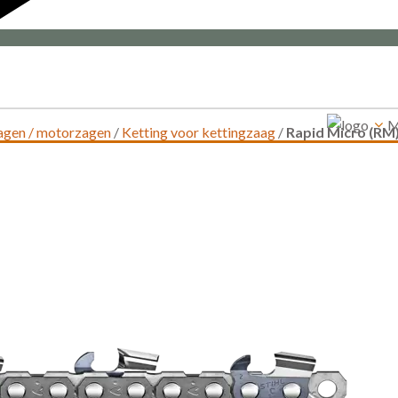
M
zagen / motorzagen
/
Ketting voor kettingzaag
/
Rapid Micro (RM),