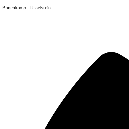
Ga
Bonenkamp – IJsselstein
naar
de
inhoud