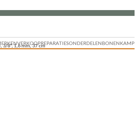
ERKEN
VERKOOP
REPARATIES
ONDERDELEN
BONENKAMP
 3/8", 1,6 mm, 37 cm