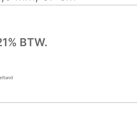
f 21% BTW.
eltand