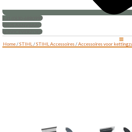
+31 (0)30-6880999
PRIJS AANVRAAG
SERVICEVERZOEK
Home
/
STIHL
/
STIHL Accessoires
/
Accessoires voor ketting