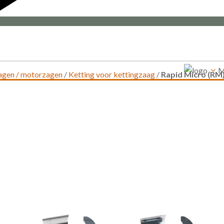
M
zagen / motorzagen
/
Ketting voor kettingzaag
/
Rapid Micro (RM) 