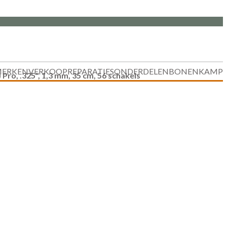
ERKEN
VERKOOP
REPARATIES
ONDERDELEN
BONENKAMP
Pro, .325", 1,3 mm, 35 cm, 56 schakels