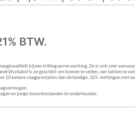
f 21% BTW.
agkwaliteit bij een trillingsarme werking. Ze is ook zeer eenvoudi
ndrijfschakel is ze geschikt om bomen te vellen, van takken te 
t 20 betere zaagprestaties dan de huidige .325 -kettingen met een
zaagvermogen
e zagen en jonge boombestanden te onderhouden