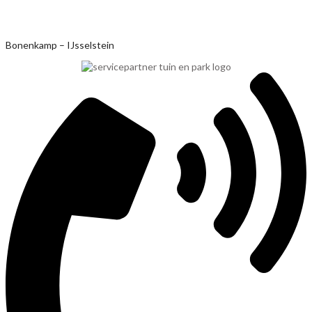
Ga
Bonenkamp – IJsselstein
naar
de
inhoud