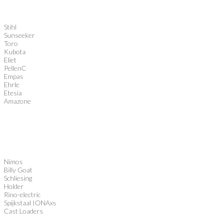
Stihl
Sunseeker
Toro
Kubota
Eliet
PellenC
Empas
Ehrle
Etesia
Amazone
Nimos
Billy Goat
Schliesing
Holder
Rino-electric
Spijkstaal IONAxs
Cast Loaders