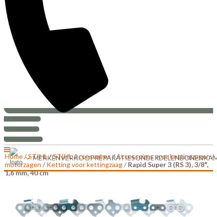
+31 (0)30-6880999
PRIJS AANVRAAG
SERVICEVERZOEK
Home
/
STIHL
/
STIHL Accessoires
/
Accessoires voor kettingzagen /
MERKEN
VERKOOP
REPARATIES
ONDERDELEN
BONENKA
motorzagen
/
Ketting voor kettingzaag
/
Rapid Super 3 (RS 3), 3/8",
1,6 mm, 40 cm