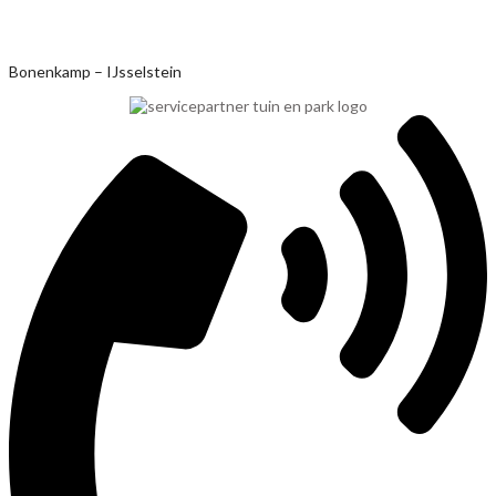
Ga
Bonenkamp – IJsselstein
naar
de
inhoud