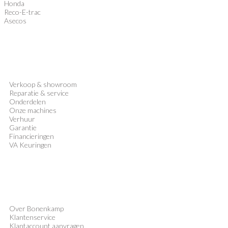
Honda
Reco-E-trac
Asecos
Verkoop
&
showroom
Reparatie & service
Onderdelen
Onze machines
Verhuur
Garantie
Financieringen
VA Keuringen
Over Bonenkamp
Klantenservice
Klantaccount aanvragen