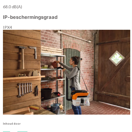
68.0 dB(A)
IP-beschermingsgraad
IPX4
Inhoud door