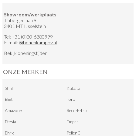
Showroom/werkplaats
Tinbergenlaan 9
3401 MT IJsselstein
Tel:
+31 (0)30-6880999
E-mail:
@
bonenkampbv.nl
Bekijk
openingstijden
ONZE MERKEN
Stihl
Kubota
Eliet
Toro
Amazone
Reco-E-trac
Etesia
Empas
Ehrle
PellenC