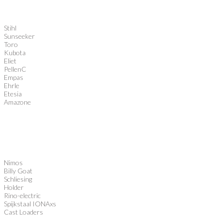
Stihl
Sunseeker
Toro
Kubota
Eliet
PellenC
Empas
Ehrle
Etesia
Amazone
Nimos
Billy Goat
Schliesing
Holder
Rino-electric
Spijkstaal IONAxs
Cast Loaders