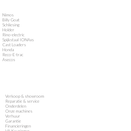
Nimos
Billy Goat
Schliesing
Holder
Rino-electric
Spijkstaal IONAxs
Cast Loaders
Honda
Reco-E-trac
Asecos
Verkoop
&
showroom
Reparatie & service
Onderdelen
Onze machines
Verhuur
Garantie
Financieringen
VA Keuringen