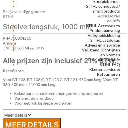
Energiebeheer
STIHL connected /
smart products
Bekijk volledige grootte
Accessoires
STIHL
en Info
Steelverlengstuk, 1000 mm
STIHL Accessoires
Productaanvraag
Veiligheidskleding
# 44700004210
STIHL catalogus
Andere
Advies en inspiratie
198,00
163,64
incl. BTW
Veiligheid, Richtlijnen
en Normen
Alle prijzen zijn inclusief 21% BTW.
Productinstallatie
STIHL FAQ
Klantenservice &
Reserveren
Retourneren
Voor BT 106, BT 106 C, BT 120 C, BT 121. 450 mm lang. Voor BT
360, 500 mm of 1000 mm lang.
Belastbare schachtverlengingen voor grondboren
Verlengt de grondboor
Voor gebruik bij diepe boorgaten
MEER DETAILS