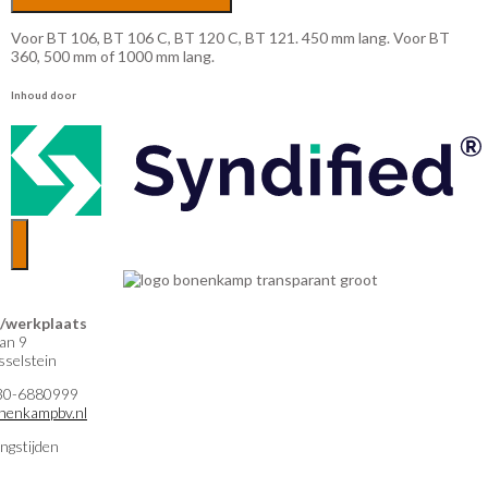
Voor BT 106, BT 106 C, BT 120 C, BT 121. 450 mm lang. Voor BT
360, 500 mm of 1000 mm lang.
Inhoud door
werkplaats
an 9
selstein
)30-6880999
nenkampbv.nl
ngstijden