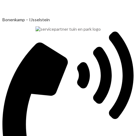
Ga
Bonenkamp – IJsselstein
naar
de
inhoud