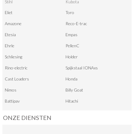
Stihl
Kubota
Eliet
Toro
Amazone
Reco-E-trac
Etesia
Empas
Ehrle
PellenC
Schliesing
Holder
Rino-electric
Spijkstaal IONAxs
Cast Loaders
Honda
Nimos
Billy Goat
Battipav
Hitachi
ONZE DIENSTEN