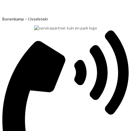
Ga
Bonenkamp – IJsselstein
naar
de
inhoud