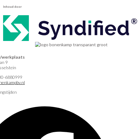
Inhoud door
werkplaats
an 9
selstein
)30-6880999
nenkampbv.nl
ngstijden