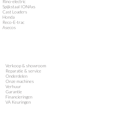
Rino-electric
Spijkstaal IONAxs
Cast Loaders
Honda
Reco-E-trac
Asecos
Verkoop
&
showroom
Reparatie & service
Onderdelen
Onze machines
Verhuur
Garantie
Financieringen
VA Keuringen