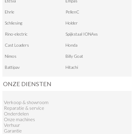
Etesia
Empas
Ehrle
PellenC
Schliesing
Holder
Rino-electric
Spijkstaal IONAxs
Cast Loaders
Honda
Nimos
Billy Goat
Battipav
Hitachi
ONZE DIENSTEN
Verkoop
&
showroom
Reparatie & service
Onderdelen
Onze machines
Verhuur
Garantie