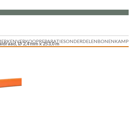
ERKEN
VERKOOP
REPARATIES
ONDERDELEN
BONENKAMP
idraad, Ø 2,4 mm x 253,0 m