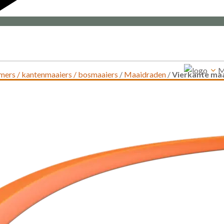
M
mers / kantenmaaiers / bosmaaiers
/
Maaidraden
/
Vierkante maa