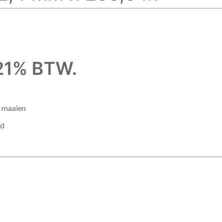
f 21% BTW.
g maaien
id