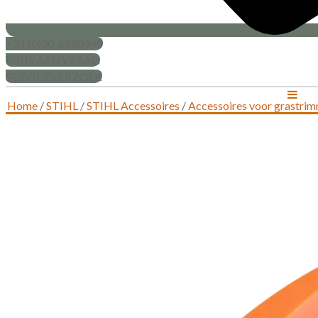
+31 (0)30-6880999
PRIJS AANVRAAG
SERVICEVERZOEK
Home
/
STIHL
/
STIHL Accessoires
/
Accessoires voor grastrim