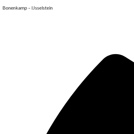
Ga
Bonenkamp – IJsselstein
naar
de
inhoud