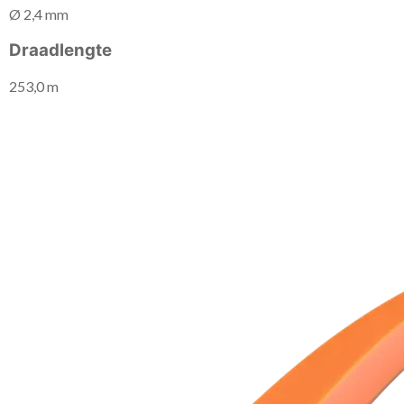
Ø 2,4 mm
Draadlengte
253,0 m