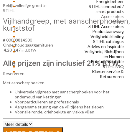
Energiebeheer
Bekijk volledige grootte
STIHL connected /
STIHL
smart products
Accessoires
Vijlhandgreep, met aanscherphoeken,
en Info
STIHL Accessoires
kunststof
Productaanvraag
Veiligheidskleding
# 00008814500
STIHL catalogus
Onderhoud zaaggarnituren
Advies en inspiratie
4,20
3,47
incl. BTW
Veiligheid, Richtlijnen
en Normen
Alle prijzen zijn inclusief 21% BTW.
Productinstallatie
STIHL FAQ
Klantenservice &
Reserveren
Retourneren
Met aanscherphoeken
Universele vijlgreep met aanscherphoeken voor het
onderhoud van kettingen
Voor particulieren en professionals
Aangename sturing van de vijl tijdens het slepen
Voor alle ronde, driehoekige en vlakke vijlen