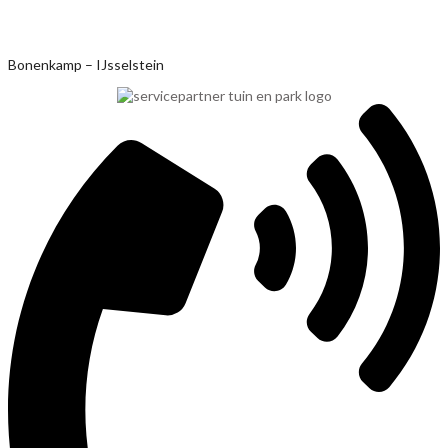
Ga
Bonenkamp – IJsselstein
naar
de
inhoud