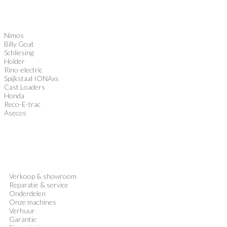
Nimos
Billy Goat
Schliesing
Holder
Rino-electric
Spijkstaal IONAxs
Cast Loaders
Honda
Reco-E-trac
Asecos
Verkoop
&
showroom
Reparatie & service
Onderdelen
Onze machines
Verhuur
Garantie