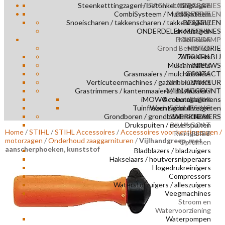
Steenketttingzagen / betonketttingzagen
HITACHI-LANDCROS
REPARATIES
CombiSysteem / MultiSysteem
ONDERDELEN
AMAZONE
Snoeischaren / takkenscharen / takkenzagen /
HOLDER
BESTELLEN
ONDERDELEN MACHINES
snoeizagen
ETESIA
BONENKAMP
Maaien en
ASECOS
Grond Bewerken
NIMOS
HISTORIE
Zitmaaiers
WERKEN BIJ
HONDA
Mulchmaaiers
BATTIPAV
NIEUWS
Grasmaaiers / mulchmaaiers
CONTACT
EMPAS
Verticuteermachines / gazonbeluchters
DEL MORINO
VA KEUR
Grastrimmers / kantenmaaiers / bosmaaiers
AL HANDLING
MIJN ACCOUNT
iMOW® robotmaaiers
Accountgegevens
EHRLE
Tuinfrezen / grondfrezen
Wachtwoord vergeten
SCHLIESING
Grondboren / grondboormachines
SPIJKSTAAL
WERKNEMERS
Drukspuiten / nevelspuiten
BILLY GOAT
Home
/
STIHL
/
STIHL Accessoires
/
Accessoires voor kettingzagen /
Reinigen en
ELIET
motorzagen
/
Onderhoud zaaggarnituren
/
Vijlhandgreep, met
Opruimen
aanscherphoeken, kunststof
Bladblazers / bladzuigers
Hakselaars / houtversnipperaars
Hogedrukreinigers
Compressors
Waterstofzuigers / alleszuigers
Veegmachines
Stroom en
Watervoorziening
Waterpompen