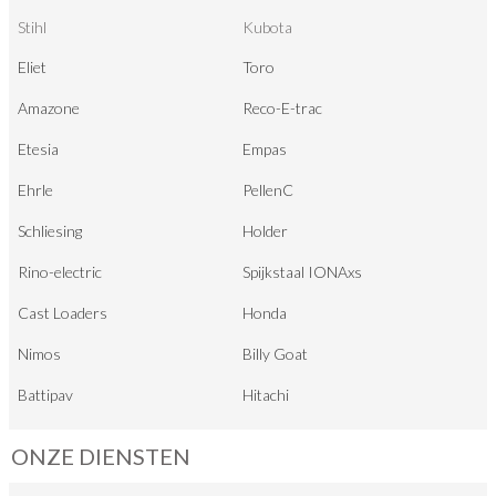
Stihl
Kubota
Eliet
Toro
Amazone
Reco-E-trac
Etesia
Empas
Ehrle
PellenC
Schliesing
Holder
Rino-electric
Spijkstaal IONAxs
Cast Loaders
Honda
Nimos
Billy Goat
Battipav
Hitachi
ONZE DIENSTEN