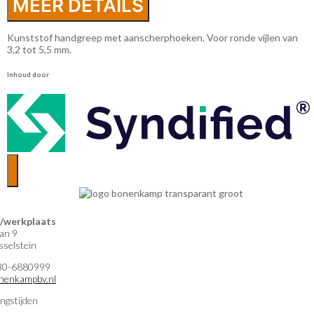
MEER DETAILS
Kunststof handgreep met aanscherphoeken. Voor ronde vijlen van
3,2 tot 5,5 mm.
Inhoud door
werkplaats
an 9
selstein
)30-6880999
nenkampbv.nl
ngstijden