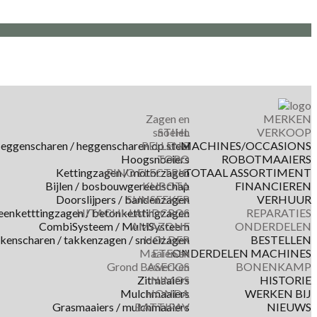
Zagen en
MERKEN
snoeien
STIHL
VERKOOP
eggenscharen / heggenscharen op steel
PELLENC
MACHINES/OCCASIONS
Hoogsnoeiers
TORO
ROBOTMAAIERS
Kettingzagen / motorzagen
RINO ELECTRIC
TOTAAL ASSORTIMENT
Bijlen / bosbouwgereedschap
KUBOTA
FINANCIEREN
Doorslijpers / bandenzagen
SUNSEEKER
VERHUUR
eenketttingzagen / betonketttingzagen
HITACHI-LANDCROS
REPARATIES
CombiSysteem / MultiSysteem
AMAZONE
ONDERDELEN
kkenscharen / takkenzagen / snoeizagen
HOLDER
BESTELLEN
Maaien en
ETESIA
ONDERDELEN MACHINES
Grond Bewerken
ASECOS
BONENKAMP
Zitmaaiers
NIMOS
HISTORIE
Mulchmaaiers
HONDA
WERKEN BIJ
Grasmaaiers / mulchmaaiers
BATTIPAV
NIEUWS