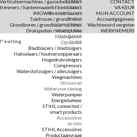
Verticuteermachines / gazonbeluchters
EMPAS
CONTACT
trimmers / kantenmaaiers / bosmaaiers
DEL MORINO
VA KEUR
iMOW® robotmaaiers
AL HANDLING
MIJN ACCOUNT
Tuinfrezen / grondfrezen
EHRLE
Accountgegevens
Grondboren / grondboormachines
SCHLIESING
Wachtwoord vergeten
Drukspuiten / nevelspuiten
SPIJKSTAAL
WERKNEMERS
BILLY GOAT
Reinigen en
8"-ketting
Opruimen
ELIET
Bladblazers / bladzuigers
Hakselaars / houtversnipperaars
Hogedrukreinigers
Compressors
Waterstofzuigers / alleszuigers
Veegmachines
Stroom en
Watervoorziening
Waterpompen
Energiebeheer
STIHL connected /
smart products
Accessoires
en Info
STIHL Accessoires
Productaanvraag