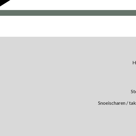
H
St
Snoeischaren / ta