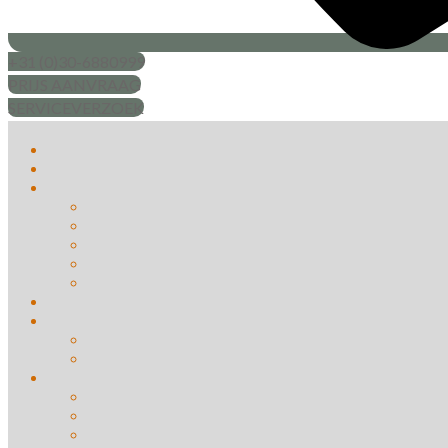
+31 (0)30-6880999
PRIJS AANVRAAG
SERVICEVERZOEK