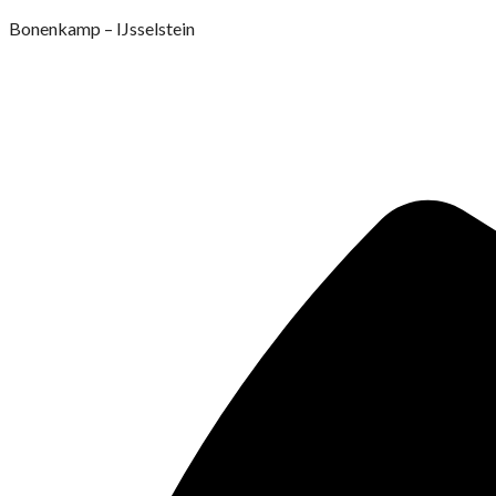
Ga
Bonenkamp – IJsselstein
naar
de
inhoud