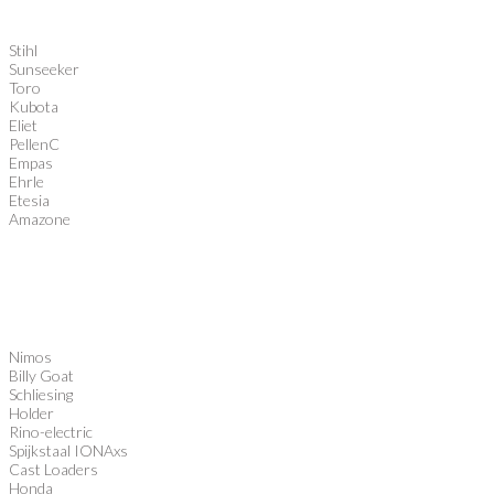
Stihl
Sunseeker
Toro
Kubota
Eliet
PellenC
Empas
Ehrle
Etesia
Amazone
Nimos
Billy Goat
Schliesing
Holder
Rino-electric
Spijkstaal IONAxs
Cast Loaders
Honda