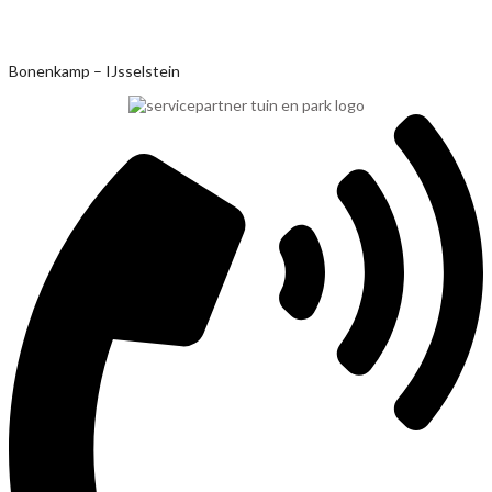
Ga
Bonenkamp – IJsselstein
naar
de
inhoud