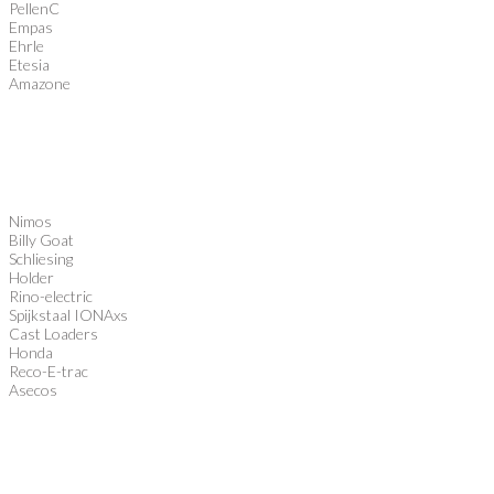
PellenC
Empas
Ehrle
Etesia
Amazone
Nimos
Billy Goat
Schliesing
Holder
Rino-electric
Spijkstaal IONAxs
Cast Loaders
Honda
Reco-E-trac
Asecos