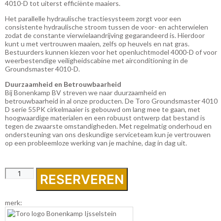
4010-D tot uiterst efficiënte maaiers.
Het parallelle hydraulische tractiesysteem zorgt voor een
consistente hydraulische stroom tussen de voor- en achterwielen
zodat de constante vierwielaandrijving gegarandeerd is. Hierdoor
kunt u met vertrouwen maaien, zelfs op heuvels en nat gras.
Bestuurders kunnen kiezen voor het openluchtmodel 4000-D of voor
weerbestendige veiligheidscabine met airconditioning in de
Groundsmaster 4010-D.
Duurzaamheid en Betrouwbaarheid
Bij Bonenkamp BV streven we naar duurzaamheid en
betrouwbaarheid in al onze producten. De Toro Groundsmaster 4010
D serie 55PK cirkelmaaier is gebouwd om lang mee te gaan, met
hoogwaardige materialen en een robuust ontwerp dat bestand is
tegen de zwaarste omstandigheden. Met regelmatig onderhoud en
ondersteuning van ons deskundige serviceteam kun je vertrouwen
op een probleemloze werking van je machine, dag in dag uit.
Toro
RESERVEREN
4010-
D
groundsmaster
merk:
3
delige