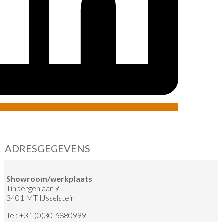
ADRESGEGEVENS
Showroom/werkplaats
Tinbergenlaan 9
3401 MT IJsselstein
Tel:
+31 (0)30-6880999