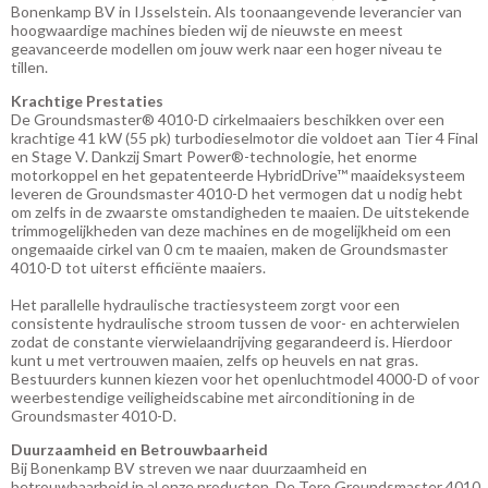
Bonenkamp BV in IJsselstein. Als toonaangevende leverancier van
hoogwaardige machines bieden wij de nieuwste en meest
geavanceerde modellen om jouw werk naar een hoger niveau te
tillen.
Krachtige Prestaties
De Groundsmaster® 4010-D cirkelmaaiers beschikken over een
krachtige 41 kW (55 pk) turbodieselmotor die voldoet aan Tier 4 Final
en Stage V. Dankzij Smart Power®-technologie, het enorme
motorkoppel en het gepatenteerde HybridDrive™ maaideksysteem
leveren de Groundsmaster 4010-D het vermogen dat u nodig hebt
om zelfs in de zwaarste omstandigheden te maaien. De uitstekende
trimmogelijkheden van deze machines en de mogelijkheid om een
ongemaaide cirkel van 0 cm te maaien, maken de Groundsmaster
4010-D tot uiterst efficiënte maaiers.
Het parallelle hydraulische tractiesysteem zorgt voor een
consistente hydraulische stroom tussen de voor- en achterwielen
zodat de constante vierwielaandrijving gegarandeerd is. Hierdoor
kunt u met vertrouwen maaien, zelfs op heuvels en nat gras.
Bestuurders kunnen kiezen voor het openluchtmodel 4000-D of voor
weerbestendige veiligheidscabine met airconditioning in de
Groundsmaster 4010-D.
Duurzaamheid en Betrouwbaarheid
Bij Bonenkamp BV streven we naar duurzaamheid en
betrouwbaarheid in al onze producten. De Toro Groundsmaster 4010