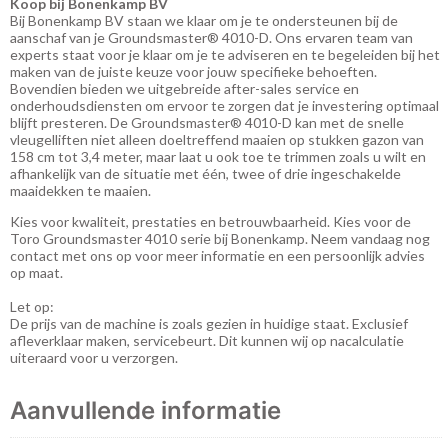
Koop bij Bonenkamp BV
Bij Bonenkamp BV staan ​​we klaar om je te ondersteunen bij de
aanschaf van je Groundsmaster® 4010-D. Ons ervaren team van
experts staat voor je klaar om je te adviseren en te begeleiden bij het
maken van de juiste keuze voor jouw specifieke behoeften.
Bovendien bieden we uitgebreide after-sales service en
onderhoudsdiensten om ervoor te zorgen dat je investering optimaal
blijft presteren. De Groundsmaster® 4010-D kan met de snelle
vleugelliften niet alleen doeltreffend maaien op stukken gazon van
158 cm tot 3,4 meter, maar laat u ook toe te trimmen zoals u wilt en
afhankelijk van de situatie met één, twee of drie ingeschakelde
maaidekken te maaien.
Kies voor kwaliteit, prestaties en betrouwbaarheid. Kies voor de
Toro Groundsmaster 4010 serie bij Bonenkamp. Neem vandaag nog
contact met ons op voor meer informatie en een persoonlijk advies
op maat.
Let op:
De prijs van de machine is zoals gezien in huidige staat. Exclusief
afleverklaar maken, servicebeurt. Dit kunnen wij op nacalculatie
uiteraard voor u verzorgen.
Aanvullende informatie