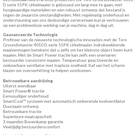
D serie 55PK cirkelmaaier is gebouwd om lang mee te gaan, met
hoogwaardige materialen en een robuust ontwerp dat bestand is
tegen de zwaarste omstandigheden. Met regelmatig onderhoud en
ondersteuning van ons deskundige serviceteam kun je vertrouwen
op een probleemloze werking van je machine, dag in dag uit.
Geavanceerde Technologie
Profiteer van de nieuwste technologische innovaties met de Toro
Groundsmaster 4010 D serie 55PK cirkelmaaier. indrukwekkende
maaivermogen betekent dat u zelfs om het kleinste object heen kunt
maaien. Met de Smart Power tractie kan zelfs een onervaren
bestuurder consistent maaien. Temperatuur geactiveerde en
omkeerbare ventilator met traploze snelheid. Kaf van het scherm
blazen om oververhitting te helpen voorkomen.
Betrouwbare aandrijving
Uiterst wendbaar
Smart Power® tractie
Eenvoudiger onderhoud
SmartCool™ systeem met automatisch omkerende koelventilator
Duurzaam ontwerp
Betrouwbare tractie
Superieure maaicapaciteit
3 maanden Bonenkamp garantie
Veelzijdig bestuurderscomfort