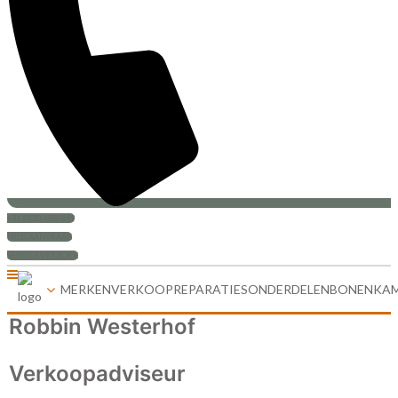
+31 (0)30-6880999
PRIJS AANVRAAG
SERVICEVERZOEK
MERKEN
VERKOOP
REPARATIES
ONDERDELEN
BONENKA
Robbin Westerhof
Verkoopadviseur