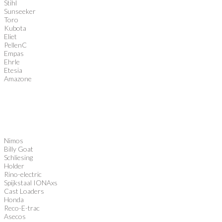
Stihl
Sunseeker
Toro
Kubota
Eliet
PellenC
Empas
Ehrle
Etesia
Amazone
Nimos
Billy Goat
Schliesing
Holder
Rino-electric
Spijkstaal IONAxs
Cast Loaders
Honda
Reco-E-trac
Asecos