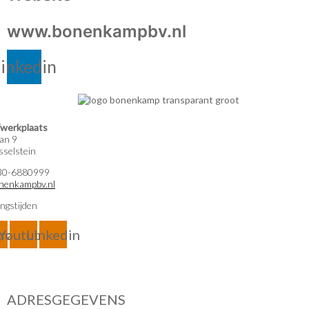
www.bonenkampbv.nl
inkedin
werkplaats
an 9
selstein
)30-6880999
nenkampbv.nl
ngstijden
gram
Youtube
Linkedin
ADRESGEGEVENS