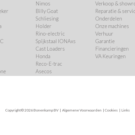
Nimos
Verkoop
&
showr
eker
Billy Goat
Reparatie & servi
Schliesing
Onderdelen
a
Holder
Onze machines
Rino-electric
Verhuur
nC
Spijkstaal IONAxs
Garantie
Cast Loaders
Financieringen
Honda
VA Keuringen
Reco-E-trac
one
Asecos
Copyright© 2026 Bonenkamp BV |
Algemene Voorwaarden
| Cookies | Links