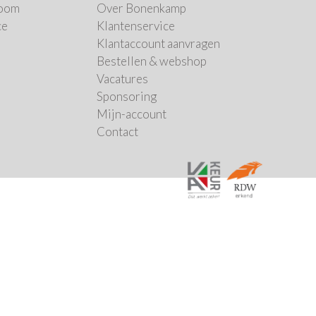
oom
Over Bonenkamp
ce
Klantenservice
Klantaccount aanvragen
Bestellen & webshop
Vacatures
Sponsoring
Mijn-account
Contact