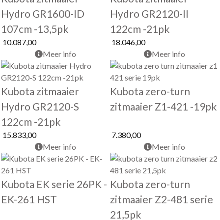
Hydro GR1600-ID
Hydro GR2120-II
107cm -13,5pk
122cm -21pk
10.087,00
18.046,00
Meer info
Meer info
Kubota zitmaaier
Kubota zero-turn
Hydro GR2120-S
zitmaaier Z1-421 -19pk
122cm -21pk
15.833,00
7.380,00
Meer info
Meer info
Kubota EK serie 26PK -
Kubota zero-turn
EK-261 HST
zitmaaier Z2-481 serie
21,5pk