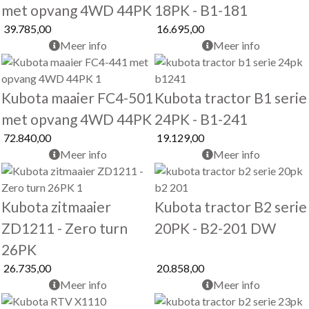
met opvang 4WD 44PK
18PK - B1-181
39.785,00
16.695,00
Meer info
Meer info
Kubota maaier FC4-501
Kubota tractor B1 serie
met opvang 4WD 44PK
24PK - B1-241
72.840,00
19.129,00
Meer info
Meer info
Kubota zitmaaier
Kubota tractor B2 serie
ZD1211 - Zero turn
20PK - B2-201 DW
26PK
26.735,00
20.858,00
Meer info
Meer info