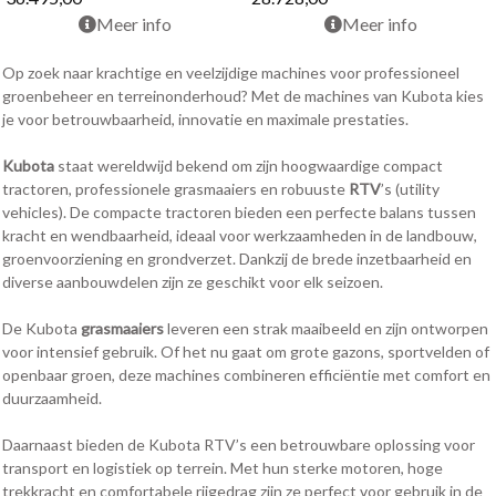
Meer info
Meer info
Op zoek naar krachtige en veelzijdige machines voor professioneel
groenbeheer en terreinonderhoud? Met de machines van Kubota kies
je voor betrouwbaarheid, innovatie en maximale prestaties.
Kubota
staat wereldwijd bekend om zijn hoogwaardige compact
tractoren, professionele grasmaaiers en robuuste
RTV
’s (utility
vehicles). De compacte tractoren bieden een perfecte balans tussen
kracht en wendbaarheid, ideaal voor werkzaamheden in de landbouw,
groenvoorziening en grondverzet. Dankzij de brede inzetbaarheid en
diverse aanbouwdelen zijn ze geschikt voor elk seizoen.
De Kubota
grasmaaiers
leveren een strak maaibeeld en zijn ontworpen
voor intensief gebruik. Of het nu gaat om grote gazons, sportvelden of
openbaar groen, deze machines combineren efficiëntie met comfort en
duurzaamheid.
Daarnaast bieden de Kubota RTV’s een betrouwbare oplossing voor
transport en logistiek op terrein. Met hun sterke motoren, hoge
trekkracht en comfortabele rijgedrag zijn ze perfect voor gebruik in de