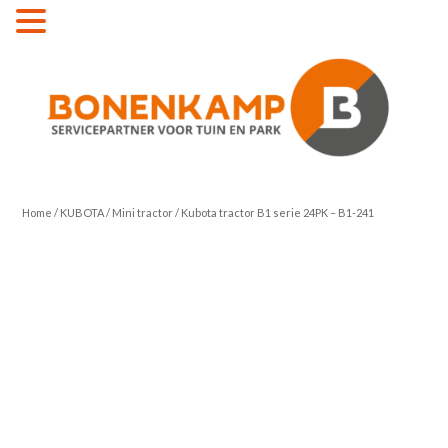
MENU
Home
/
KUBOTA
/
Mini tractor
/ Kubota tractor B1 serie 24PK – B1-241