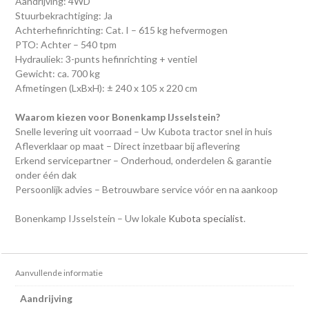
Aandrijving: 4WD
Stuurbekrachtiging: Ja
Achterhefinrichting: Cat. I – 615 kg hefvermogen
PTO: Achter – 540 tpm
Hydrauliek: 3-punts hefinrichting + ventiel
Gewicht: ca. 700 kg
Afmetingen (LxBxH): ± 240 x 105 x 220 cm
Waarom kiezen voor Bonenkamp IJsselstein?
Snelle levering uit voorraad – Uw Kubota tractor snel in huis
Afleverklaar op maat – Direct inzetbaar bij aflevering
Erkend servicepartner – Onderhoud, onderdelen & garantie
onder één dak
Persoonlijk advies – Betrouwbare service vóór en na aankoop
Bonenkamp IJsselstein – Uw lokale
Kubota specialist
.
Aanvullende informatie
Aandrijving