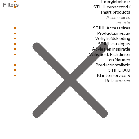
Energiebeheer
Filters
STIHL connected /
smart products
Accessoires
en Info
STIHL Accessoires
Productaanvraag
Veiligheidskleding
STIHL catalogus
Advies en inspiratie
Veiligheid, Richtlijnen
en Normen
Productinstallatie
STIHL FAQ
Klantenservice &
Retourneren