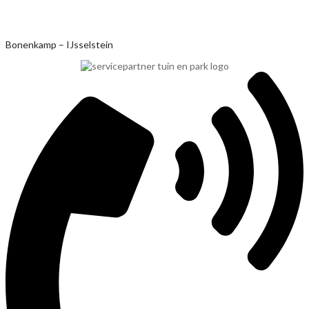
Ga
Bonenkamp – IJsselstein
naar
de
inhoud