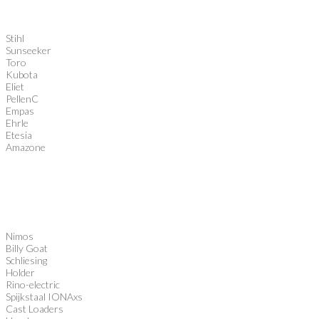
Stihl
Sunseeker
Toro
Kubota
Eliet
PellenC
Empas
Ehrle
Etesia
Amazone
Nimos
Billy Goat
Schliesing
Holder
Rino-electric
Spijkstaal IONAxs
Cast Loaders