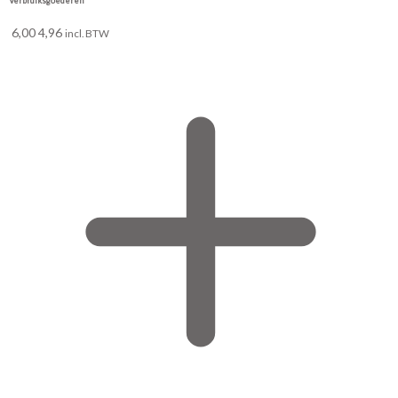
Verbruiksgoederen
6,00
4,96
incl. BTW