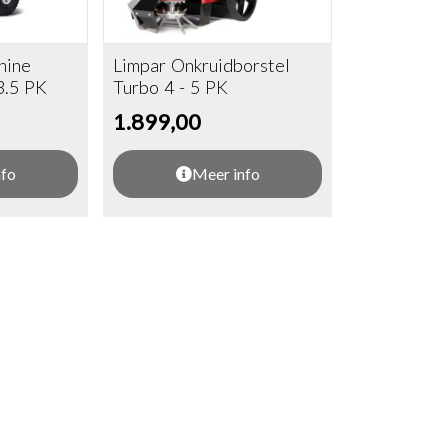
hine
Limpar Onkruidborstel
3.5 PK
Turbo 4 - 5 PK
1.899,00
nfo
Meer info