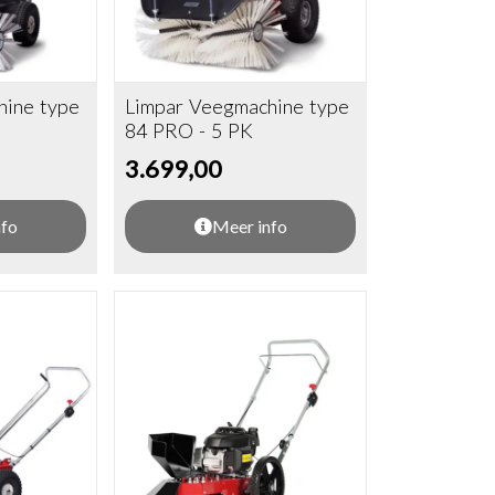
hine type
Limpar Veegmachine type
84 PRO - 5 PK
3.699,00
nfo
Meer info