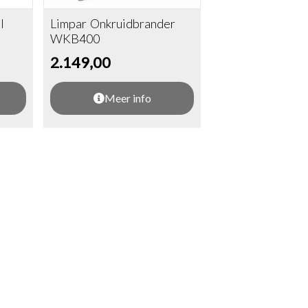
l
Limpar Onkruidbrander
WKB400
2.149,00
Meer info