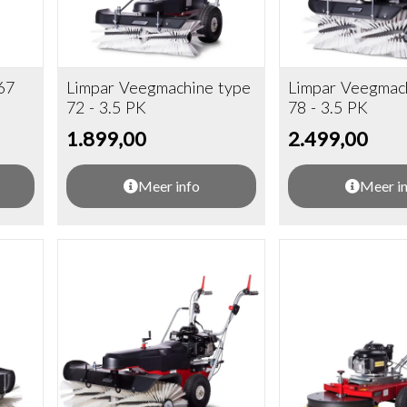
67
Limpar Veegmachine type
Limpar Veegmac
72 - 3.5 PK
78 - 3.5 PK
1.899,00
2.499,00
Meer info
Meer i