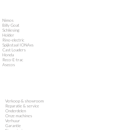
Nimos
Billy Goat
Schliesing
Holder
Rino-electric
Spijkstaal IONAxs
Cast Loaders
Honda
Reco-E-trac
Asecos
Verkoop
&
showroom
Reparatie & service
Onderdelen
Onze machines
Verhuur
Garantie