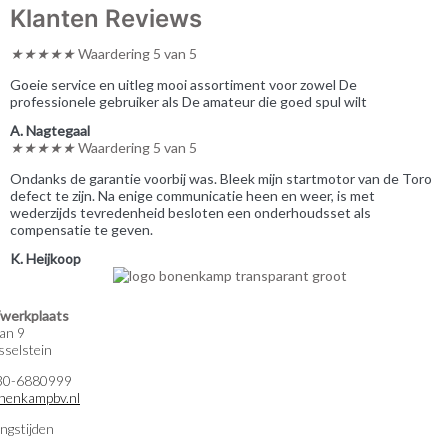
Klanten Reviews
★
★
★
★
★
Waardering 5 van 5
Goeie service en uitleg mooi assortiment voor zowel De
professionele gebruiker als De amateur die goed spul wilt
A. Nagtegaal
★
★
★
★
★
Waardering 5 van 5
Ondanks de garantie voorbij was. Bleek mijn startmotor van de Toro
defect te zijn. Na enige communicatie heen en weer, is met
wederzijds tevredenheid besloten een onderhoudsset als
compensatie te geven.
K. Heijkoop
werkplaats
an 9
selstein
)30-6880999
nenkampbv.nl
ngstijden