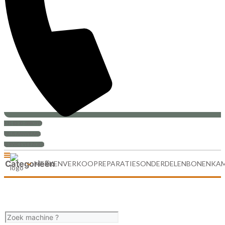
+31 (0)30-6880999
PRIJS AANVRAAG
SERVICEVERZOEK
Categorieën
MERKEN
VERKOOP
REPARATIES
ONDERDELEN
BONENKA