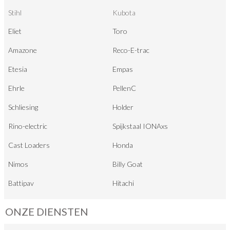
Stihl
Kubota
Eliet
Toro
Amazone
Reco-E-trac
Etesia
Empas
Ehrle
PellenC
Schliesing
Holder
Rino-electric
Spijkstaal IONAxs
Cast Loaders
Honda
Nimos
Billy Goat
Battipav
Hitachi
ONZE DIENSTEN