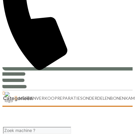
+31 (0)30-6880999
PRIJS AANVRAAG
SERVICEVERZOEK
Categorieën
MERKEN
VERKOOP
REPARATIES
ONDERDELEN
BONENKAM