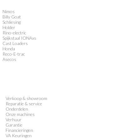
Nimos
Billy Goat
Schliesing
Holder
Rino-electric
Spijkstaal IONAxs
Cast Loaders
Honda
Reco-E-trac
Asecos
Verkoop
&
showroom
Reparatie & service
Onderdelen
Onze machines
Verhuur
Garantie
Financieringen
VA Keuringen