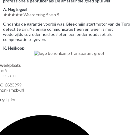
professionele gebruiker als De amateur die goed spul wilt
A. Nagtegaal
★
★
★
★
★
Waardering 5 van 5
Ondanks de garantie voorbij was. Bleek mijn startmotor van de Toro
defect te zijn. Na enige communicatie heen en weer, is met
wederzijds tevredenheid besloten een onderhoudsset als
compensatie te geven.
K. Heijkoop
werkplaats
an 9
selstein
)30-6880999
nenkampbv.nl
ngstijden