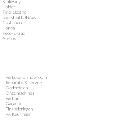
Schliesing
Holder
Rino-electric
Spijkstaal IONAxs
Cast Loaders
Honda
Reco-E-trac
Asecos
Verkoop
&
showroom
Reparatie & service
Onderdelen
Onze machines
Verhuur
Garantie
Financieringen
VA Keuringen