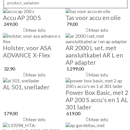
product_variation
Accu AP 200 S
Tas voor accu en olie
249,00
79,00
Meer info
Meer info
Holster, voor ASA
AR 2000 L set, met
ADVANCE X-Flex
aansluitkabel AR L en
AP adapter
32,90
1.299,00
Meer info
Meer info
AL 501, snellader
Power Box Basic, met 2
AP 200 S accu's en 1 AL
301 lader
179,00
619,00
Meer info
Meer info