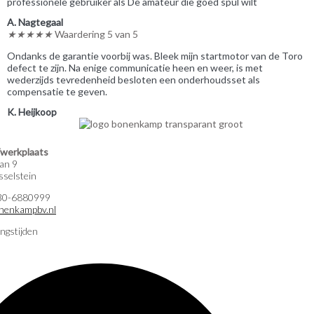
professionele gebruiker als De amateur die goed spul wilt
A. Nagtegaal
★
★
★
★
★
Waardering 5 van 5
Ondanks de garantie voorbij was. Bleek mijn startmotor van de Toro
defect te zijn. Na enige communicatie heen en weer, is met
wederzijds tevredenheid besloten een onderhoudsset als
compensatie te geven.
K. Heijkoop
werkplaats
an 9
selstein
)30-6880999
nenkampbv.nl
ngstijden