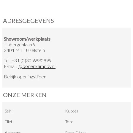
ADRESGEGEVENS
Showroom/werkplaats
Tinbergenlaan 9
3401 MT IJsselstein
Tel:
+31 (0)30-6880999
E-mail:
@
bonenkampbv.nl
Bekijk
openingstijden
ONZE MERKEN
Stihl
Kubota
Eliet
Toro
Amazone
Reco-E-trac