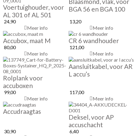
Blaasmond, vlak, voor
Voertuighouder, voor
BGA 56 en BGA 100
AL 301 of AL 501
24,90
13,20
Meer info
Meer info
Accubox, maat M
CR 6 wandhouder
80,00
121,00
Meer info
Meer info
Aansluitkabel, voor AR
L accu’s
Rolplank voor
accuboxen
99,00
117,00
Meer info
Meer info
Accudraagtas
Deksel, voor AP
accuschacht
30,90
6,40