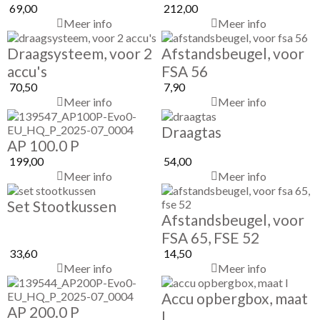
69,00
212,00
Meer info
Meer info
Draagsysteem, voor 2
Afstandsbeugel, voor
accu's
FSA 56
70,50
7,90
Meer info
Meer info
Draagtas
AP 100.0 P
199,00
54,00
Meer info
Meer info
Set Stootkussen
Afstandsbeugel, voor
FSA 65, FSE 52
33,60
14,50
Meer info
Meer info
Accu opbergbox, maat
AP 200.0 P
L