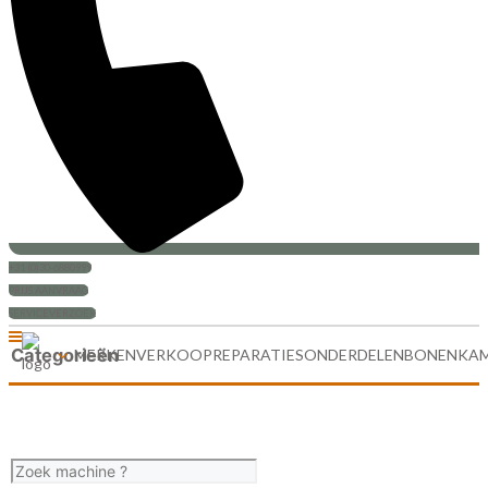
+31 (0)30-6880999
PRIJS AANVRAAG
SERVICEVERZOEK
Categorieën
MERKEN
VERKOOP
REPARATIES
ONDERDELEN
BONENKA