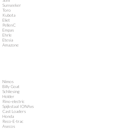
Stihl
Sunseeker
Toro
Kubota
Eliet
PellenC
Empas
Ehrle
Etesia
Amazone
Nimos
Billy Goat
Schliesing
Holder
Rino-electric
Spijkstaal IONAxs
Cast Loaders
Honda
Reco-E-trac
Asecos