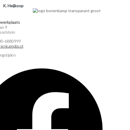
K. Heijkoop
werkplaats
an 9
selstein
)30-6880999
nenkampbv.nl
ngstijden