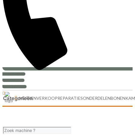
+31 (0)30-6880999
PRIJS AANVRAAG
SERVICEVERZOEK
Categorieën
MERKEN
VERKOOP
REPARATIES
ONDERDELEN
BONENKAM