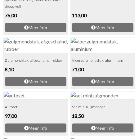
droog vuil
76,00
113,00
Meer info
Meer info
Zuigmondstuk, afgeschuind, rubber
Vloerzuigmondstuk, aluminium
8,10
71,00
Meer info
Meer info
Autoset
Set minizuigmonden
97,00
18,50
Meer info
Meer info