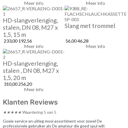
Meer info
Meer info
HD-slangverlenging,
Slang met trommel
stalen, DN 08, M27 x
1,5, 15 m
233,00
192,56
56,00
46,28
Meer info
Meer info
HD-slangverlenging,
stalen , DN 08, M27 x
1,5, 20 m
310,00
256,20
Meer info
Klanten Reviews
★
★
★
★
★
Waardering 5 van 5
Goeie service en uitleg mooi assortiment voor zowel De
professionele gebruiker als De amateur die goed spul wilt