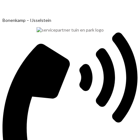
Ga
Bonenkamp – IJsselstein
naar
de
inhoud