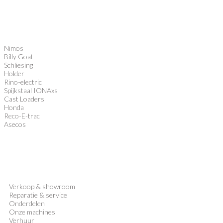
Nimos
Billy Goat
Schliesing
Holder
Rino-electric
Spijkstaal IONAxs
Cast Loaders
Honda
Reco-E-trac
Asecos
Verkoop
&
showroom
Reparatie & service
Onderdelen
Onze machines
Verhuur