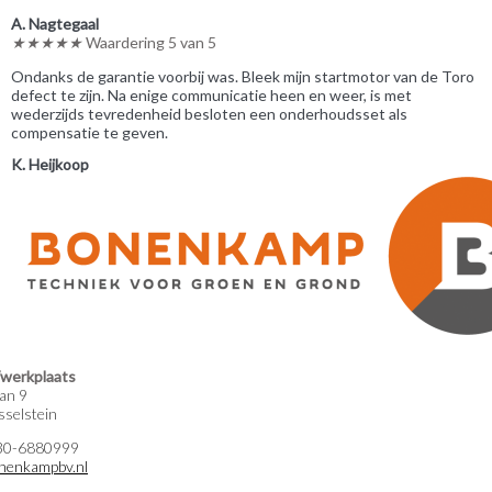
A. Nagtegaal
★
★
★
★
★
Waardering 5 van 5
Ondanks de garantie voorbij was. Bleek mijn startmotor van de Toro
defect te zijn. Na enige communicatie heen en weer, is met
wederzijds tevredenheid besloten een onderhoudsset als
compensatie te geven.
K. Heijkoop
werkplaats
an 9
selstein
)30-6880999
nenkampbv.nl