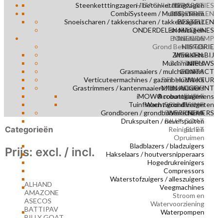
Steenketttingzagen / betonketttingzagen
HITACHI-LANDCROS
REPARATIES
CombiSysteem / MultiSysteem
ONDERDELEN
AMAZONE
Snoeischaren / takkenscharen / takkenzagen /
HOLDER
BESTELLEN
ONDERDELEN MACHINES
snoeizagen
ETESIA
BONENKAMP
Maaien en
ASECOS
Grond Bewerken
NIMOS
HISTORIE
Zitmaaiers
WERKEN BIJ
HONDA
Mulchmaaiers
BATTIPAV
NIEUWS
Grasmaaiers / mulchmaaiers
CONTACT
EMPAS
Verticuteermachines / gazonbeluchters
DEL MORINO
VA KEUR
Grastrimmers / kantenmaaiers / bosmaaiers
AL HANDLING
MIJN ACCOUNT
iMOW® robotmaaiers
Accountgegevens
EHRLE
Tuinfrezen / grondfrezen
Wachtwoord vergeten
SCHLIESING
Grondboren / grondboormachines
SPIJKSTAAL
WERKNEMERS
Drukspuiten / nevelspuiten
BILLY GOAT
Categorieën
Reinigen en
ELIET
Opruimen
Bladblazers / bladzuigers
Prijs: excl. / incl.
Hakselaars / houtversnipperaars
Hogedrukreinigers
Compressors
Waterstofzuigers / alleszuigers
ALHAND
Veegmachines
AMAZONE
Stroom en
ASECOS
Watervoorziening
BATTIPAV
Waterpompen
BILLY GOAT