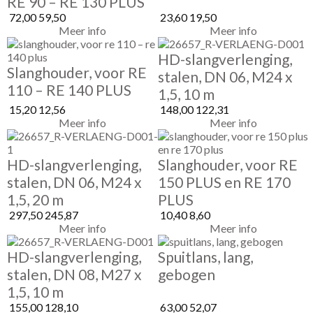
RE 90 – RE 130 PLUS
72,00
59,50
23,60
19,50
Meer info
Meer info
HD-slangverlenging,
Slanghouder, voor RE
stalen, DN 06, M24 x
110 – RE 140 PLUS
1,5, 10 m
15,20
12,56
148,00
122,31
Meer info
Meer info
HD-slangverlenging,
Slanghouder, voor RE
stalen, DN 06, M24 x
150 PLUS en RE 170
1,5, 20 m
PLUS
297,50
245,87
10,40
8,60
Meer info
Meer info
HD-slangverlenging,
Spuitlans, lang,
stalen, DN 08, M27 x
gebogen
1,5, 10 m
155,00
128,10
63,00
52,07