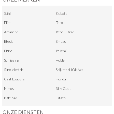
Stihl
Kubota
Eliet
Toro
Amazone
Reco-E-trac
Etesia
Empas
Ehrle
PellenC
Schliesing
Holder
Rino-electric
Spijkstaal IONAxs
Cast Loaders
Honda
Nimos
Billy Goat
Battipav
Hitachi
ONZE DIENSTEN