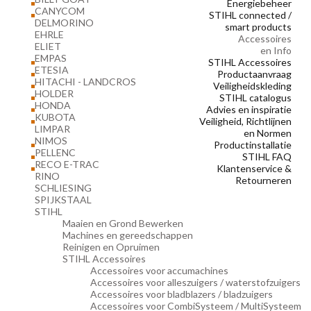
Energiebeheer
CANYCOM
STIHL connected /
DELMORINO
smart products
EHRLE
Accessoires
ELIET
en Info
EMPAS
STIHL Accessoires
ETESIA
Productaanvraag
HITACHI - LANDCROS
Veiligheidskleding
HOLDER
STIHL catalogus
HONDA
Advies en inspiratie
KUBOTA
Veiligheid, Richtlijnen
LIMPAR
en Normen
NIMOS
Productinstallatie
PELLENC
STIHL FAQ
RECO E-TRAC
Klantenservice &
RINO
Retourneren
SCHLIESING
SPIJKSTAAL
STIHL
Maaien en Grond Bewerken
Machines en gereedschappen
Reinigen en Opruimen
STIHL Accessoires
Accessoires voor accumachines
Accessoires voor alleszuigers / waterstofzuigers
Accessoires voor bladblazers / bladzuigers
Accessoires voor CombiSysteem / MultiSysteem