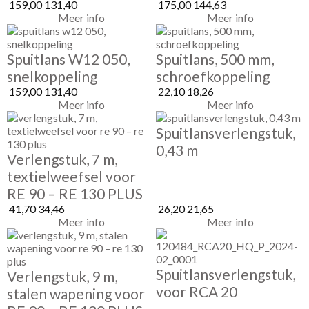
159,00
131,40
175,00
144,63
Meer info
Meer info
Spuitlans W12 050,
Spuitlans, 500 mm,
snelkoppeling
schroefkoppeling
159,00
131,40
22,10
18,26
Meer info
Meer info
Spuitlansverlengstuk,
0,43 m
Verlengstuk, 7 m,
textielweefsel voor
RE 90 – RE 130 PLUS
41,70
34,46
26,20
21,65
Meer info
Meer info
Spuitlansverlengstuk,
Verlengstuk, 9 m,
voor RCA 20
stalen wapening voor