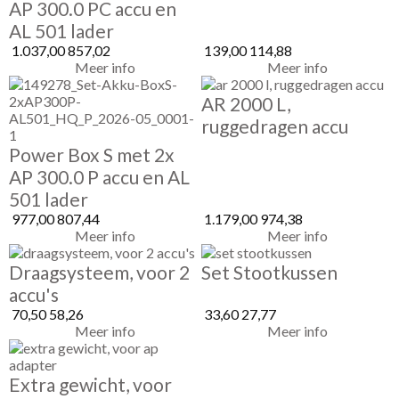
AP 300.0 PC accu en
AL 501 lader
1.037,00
857,02
139,00
114,88
Meer info
Meer info
AR 2000 L,
ruggedragen accu
Power Box S met 2x
AP 300.0 P accu en AL
501 lader
977,00
807,44
1.179,00
974,38
Meer info
Meer info
Draagsysteem, voor 2
Set Stootkussen
accu's
70,50
58,26
33,60
27,77
Meer info
Meer info
Extra gewicht, voor