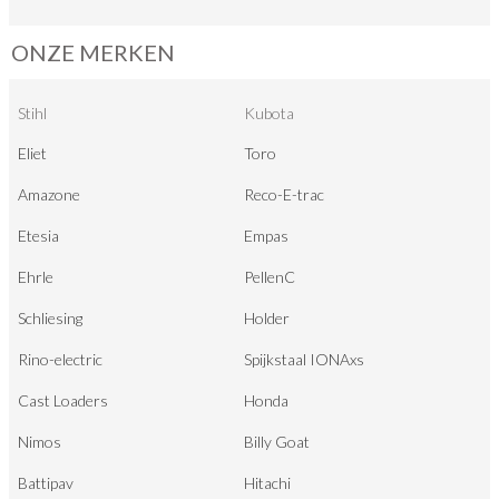
ONZE MERKEN
Stihl
Kubota
Eliet
Toro
Amazone
Reco-E-trac
Etesia
Empas
Ehrle
PellenC
Schliesing
Holder
Rino-electric
Spijkstaal IONAxs
Cast Loaders
Honda
Nimos
Billy Goat
Battipav
Hitachi