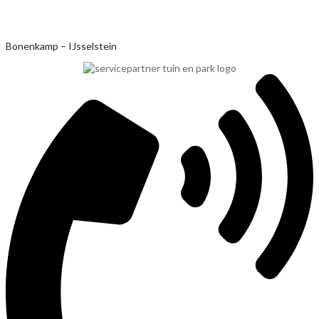
Ga
Bonenkamp – IJsselstein
naar
de
inhoud