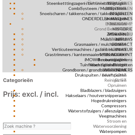
Steenketttingzagen / betonketttingzagen
HITACHI-LANDCROS
REPARATIES
CombiSysteem / MultiSysteem
ONDERDELEN
AMAZONE
Snoeischaren / takkenscharen / takkenzagen /
HOLDER
BESTELLEN
ONDERDELEN MACHINES
snoeizagen
ETESIA
BONENKAMP
Maaien en
ASECOS
Grond Bewerken
NIMOS
HISTORIE
Zitmaaiers
WERKEN BIJ
HONDA
Mulchmaaiers
BATTIPAV
NIEUWS
Grasmaaiers / mulchmaaiers
CONTACT
EMPAS
Verticuteermachines / gazonbeluchters
DEL MORINO
VA KEUR
Grastrimmers / kantenmaaiers / bosmaaiers
AL HANDLING
MIJN ACCOUNT
iMOW® robotmaaiers
Accountgegevens
EHRLE
Tuinfrezen / grondfrezen
Wachtwoord vergeten
SCHLIESING
Grondboren / grondboormachines
SPIJKSTAAL
WERKNEMERS
Drukspuiten / nevelspuiten
BILLY GOAT
Categorieën
Reinigen en
ELIET
Opruimen
Bladblazers / bladzuigers
Prijs: excl. / incl.
Hakselaars / houtversnipperaars
Hogedrukreinigers
Compressors
Waterstofzuigers / alleszuigers
Veegmachines
Stroom en
Watervoorziening
Waterpompen