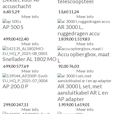
telescoopsteel
accuschacht
6,40
5,29
13,60
11,24
Meer info
Meer info
AP 500 S
AR 3000 L,
ruggedragen accu
499,00
412,40
1.839,00
1.519,83
Meer info
Meer info
Accu opbergbox, maat
Snellader AL 1802 MO
L
699,00
577,69
92,00
76,03
Meer info
Meer info
AP 200.0 P
AR 3000 L set, met
aansluitkabel AR L en
AP adapter
299,00
247,11
1.959,00
1.619,01
Meer info
Meer info