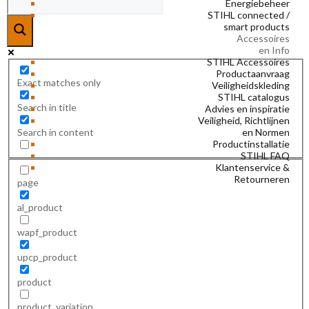
Energiebeheer
STIHL connected /
smart products
Accessoires
en Info
STIHL Accessoires
Productaanvraag
Exact matches only
Veiligheidskleding
STIHL catalogus
Search in title
Advies en inspiratie
Veiligheid, Richtlijnen
en Normen
Search in content
Productinstallatie
STIHL FAQ
Klantenservice &
Retourneren
page
al_product
wapf_product
upcp_product
product
product_variation