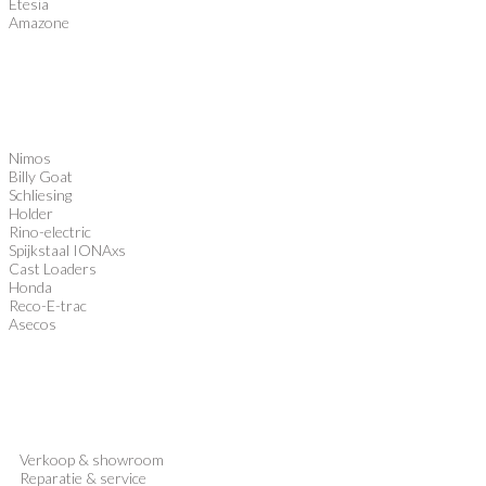
Etesia
Amazone
Nimos
Billy Goat
Schliesing
Holder
Rino-electric
Spijkstaal IONAxs
Cast Loaders
Honda
Reco-E-trac
Asecos
Verkoop
&
showroom
Reparatie & service