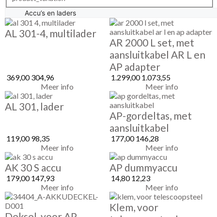
AL 301-4, multilader
AR 2000 L set, met
aansluitkabel AR L en
AP adapter
369,00
304,96
1.299,00
1.073,55
Meer info
Meer info
AL 301, lader
AP-gordeltas, met
aansluitkabel
119,00
98,35
177,00
146,28
Meer info
Meer info
AK 30 S accu
AP dummyaccu
179,00
147,93
14,80
12,23
Meer info
Meer info
Klem, voor
Deksel, voor AP