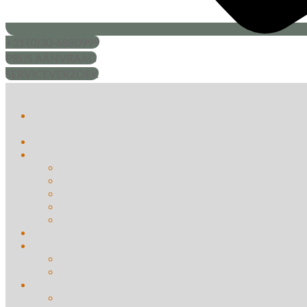
+31 (0)30-6880999
PRIJS AANVRAAG
SERVICEVERZOEK