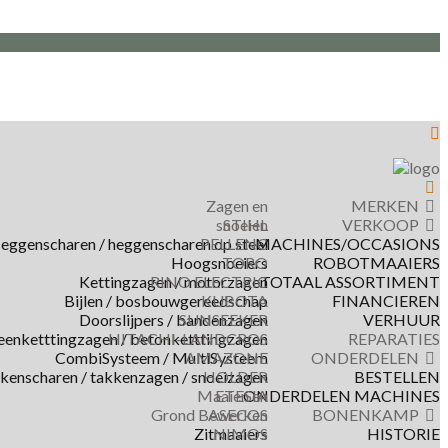
Zagen en
MERKEN
snoeien
STIHL
VERKOOP
eggenscharen / heggenscharen op steel
PELLENC
MACHINES/OCCASIONS
Hoogsnoeiers
TORO
ROBOTMAAIERS
Kettingzagen / motorzagen
RINO ELECTRIC
TOTAAL ASSORTIMENT
Bijlen / bosbouwgereedschap
KUBOTA
FINANCIEREN
Doorslijpers / bandenzagen
SUNSEEKER
VERHUUR
eenketttingzagen / betonketttingzagen
HITACHI-LANDCROS
REPARATIES
CombiSysteem / MultiSysteem
AMAZONE
ONDERDELEN
kkenscharen / takkenzagen / snoeizagen
HOLDER
BESTELLEN
Maaien en
ETESIA
ONDERDELEN MACHINES
Grond Bewerken
ASECOS
BONENKAMP
Zitmaaiers
NIMOS
HISTORIE