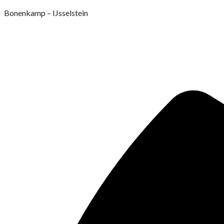
Ga
Bonenkamp – IJsselstein
naar
de
inhoud