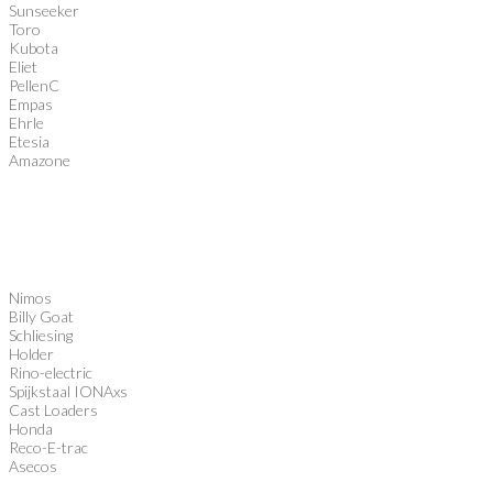
Sunseeker
Toro
Kubota
Eliet
PellenC
Empas
Ehrle
Etesia
Amazone
Nimos
Billy Goat
Schliesing
Holder
Rino-electric
Spijkstaal IONAxs
Cast Loaders
Honda
Reco-E-trac
Asecos