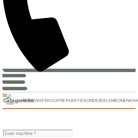
+31 (0)30-6880999
PRIJS AANVRAAG
SERVICEVERZOEK
Categorieën
MERKEN
VERKOOP
REPARATIES
ONDERDELEN
BONENKA