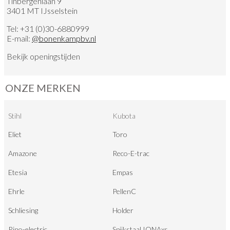
Tinbergenlaan 9
3401 MT IJsselstein
Tel:
+31 (0)30-6880999
E-mail:
@
bonenkampbv.nl
Bekijk
openingstijden
ONZE MERKEN
Stihl
Kubota
Eliet
Toro
Amazone
Reco-E-trac
Etesia
Empas
Ehrle
PellenC
Schliesing
Holder
Rino-electric
Spijkstaal IONAxs