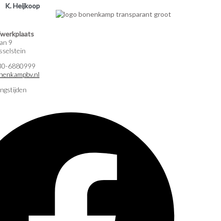
K. Heijkoop
werkplaats
an 9
selstein
)30-6880999
nenkampbv.nl
ngstijden