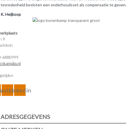
tevredenheid besloten een onderhoudsset als compensatie te geven.
K. Heijkoop
erkplaats
n 9
elstein
0-6880999
enkampbv.nl
gstijden
ram
outube
Linkedin
ADRESGEGEVENS