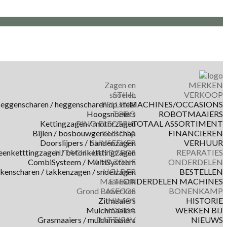
Zagen en
MERKEN
snoeien
STIHL
VERKOOP
eggenscharen / heggenscharen op steel
PELLENC
MACHINES/OCCASIONS
Hoogsnoeiers
TORO
ROBOTMAAIERS
Kettingzagen / motorzagen
RINO ELECTRIC
TOTAAL ASSORTIMENT
Bijlen / bosbouwgereedschap
KUBOTA
FINANCIEREN
Doorslijpers / bandenzagen
SUNSEEKER
VERHUUR
eenketttingzagen / betonketttingzagen
HITACHI-LANDCROS
REPARATIES
CombiSysteem / MultiSysteem
AMAZONE
ONDERDELEN
kkenscharen / takkenzagen / snoeizagen
HOLDER
BESTELLEN
Maaien en
ETESIA
ONDERDELEN MACHINES
Grond Bewerken
ASECOS
BONENKAMP
Zitmaaiers
NIMOS
HISTORIE
Mulchmaaiers
HONDA
WERKEN BIJ
Grasmaaiers / mulchmaaiers
BATTIPAV
NIEUWS