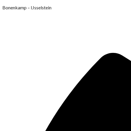
Ga
Bonenkamp – IJsselstein
naar
de
inhoud