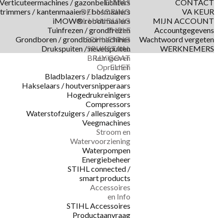
Verticuteermachines / gazonbeluchters
EMPAS
CONTACT
trimmers / kantenmaaiers / bosmaaiers
DEL MORINO
VA KEUR
iMOW® robotmaaiers
AL HANDLING
MIJN ACCOUNT
Tuinfrezen / grondfrezen
EHRLE
Accountgegevens
Grondboren / grondboormachines
SCHLIESING
Wachtwoord vergeten
Drukspuiten / nevelspuiten
SPIJKSTAAL
WERKNEMERS
BILLY GOAT
Reinigen en
Opruimen
ELIET
Bladblazers / bladzuigers
Hakselaars / houtversnipperaars
Hogedrukreinigers
Compressors
Waterstofzuigers / alleszuigers
Veegmachines
Stroom en
Watervoorziening
Waterpompen
Energiebeheer
STIHL connected /
smart products
Accessoires
en Info
STIHL Accessoires
Productaanvraag