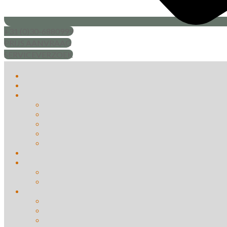
+31 (0)30-6880999
PRIJS AANVRAAG
SERVICEVERZOEK