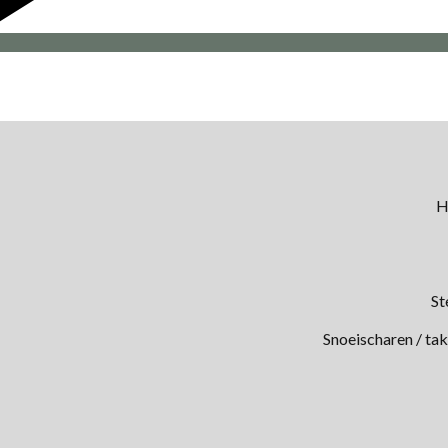
H
St
Snoeischaren / ta