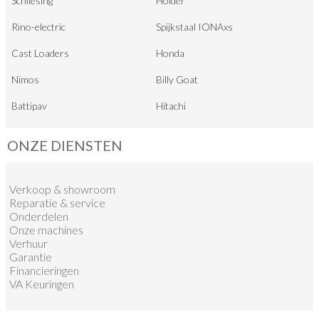
Schliesing
Holder
Rino-electric
Spijkstaal IONAxs
Cast Loaders
Honda
Nimos
Billy Goat
Battipav
Hitachi
ONZE DIENSTEN
Verkoop
&
showroom
Reparatie & service
Onderdelen
Onze machines
Verhuur
Garantie
Financieringen
VA Keuringen