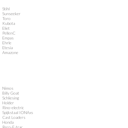
Stihl
Sunseeker
Toro
Kubota
Eliet
PellenC
Empas
Ehrle
Etesia
Amazone
Nimos
Billy Goat
Schliesing
Holder
Rino-electric
Spijkstaal IONAxs
Cast Loaders
Honda
Reco-E-trac