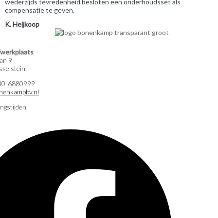
wederzijds tevredenheid besloten een onderhoudsset als
compensatie te geven.
K. Heijkoop
werkplaats
an 9
selstein
)30-6880999
nenkampbv.nl
ngstijden