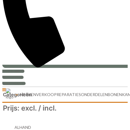
+31 (0)30-6880999
PRIJS AANVRAAG
SERVICEVERZOEK
Categorieën
MERKEN
VERKOOP
REPARATIES
ONDERDELEN
BONENKA
Prijs: excl. / incl.
ALHAND