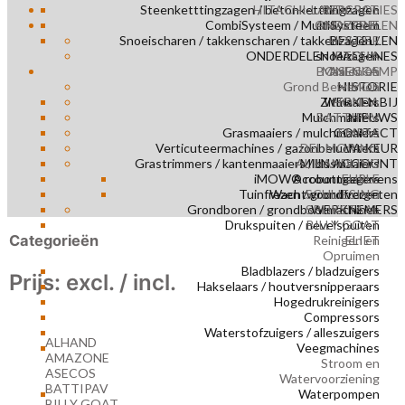
Steenketttingzagen / betonketttingzagen
HITACHI-LANDCROS
REPARATIES
CombiSysteem / MultiSysteem
ONDERDELEN
AMAZONE
Snoeischaren / takkenscharen / takkenzagen /
HOLDER
BESTELLEN
ONDERDELEN MACHINES
snoeizagen
ETESIA
BONENKAMP
Maaien en
ASECOS
Grond Bewerken
NIMOS
HISTORIE
Zitmaaiers
WERKEN BIJ
HONDA
Mulchmaaiers
BATTIPAV
NIEUWS
Grasmaaiers / mulchmaaiers
CONTACT
EMPAS
Verticuteermachines / gazonbeluchters
DEL MORINO
VA KEUR
Grastrimmers / kantenmaaiers / bosmaaiers
AL HANDLING
MIJN ACCOUNT
iMOW® robotmaaiers
Accountgegevens
EHRLE
Tuinfrezen / grondfrezen
Wachtwoord vergeten
SCHLIESING
Grondboren / grondboormachines
SPIJKSTAAL
WERKNEMERS
Drukspuiten / nevelspuiten
BILLY GOAT
Categorieën
Reinigen en
ELIET
Opruimen
Bladblazers / bladzuigers
Prijs: excl. / incl.
Hakselaars / houtversnipperaars
Hogedrukreinigers
Compressors
Waterstofzuigers / alleszuigers
ALHAND
Veegmachines
AMAZONE
Stroom en
ASECOS
Watervoorziening
BATTIPAV
Waterpompen
BILLY GOAT