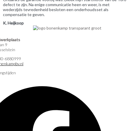
defect te zijn. Na enige communicatie heen en weer, is met
wederzijds tevredenheid besloten een onderhoudsset als
compensatie te geven.
K. Heijkoop
werkplaats
an 9
selstein
)30-6880999
nenkampbv.nl
ngstijden