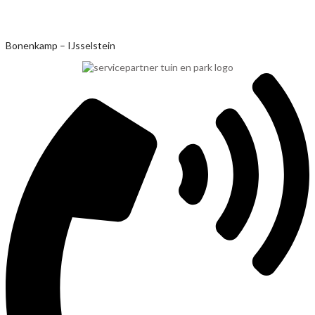
Ga
Bonenkamp – IJsselstein
naar
de
inhoud