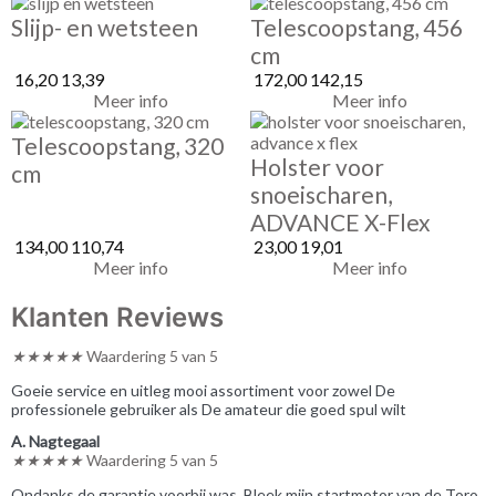
Slijp- en wetsteen
Telescoopstang, 456
cm
16,20
13,39
172,00
142,15
Meer info
Meer info
Telescoopstang, 320
Holster voor
cm
snoeischaren,
ADVANCE X-Flex
134,00
110,74
23,00
19,01
Meer info
Meer info
Klanten Reviews
★
★
★
★
★
Waardering 5 van 5
Goeie service en uitleg mooi assortiment voor zowel De
professionele gebruiker als De amateur die goed spul wilt
A. Nagtegaal
★
★
★
★
★
Waardering 5 van 5
Ondanks de garantie voorbij was. Bleek mijn startmotor van de Toro