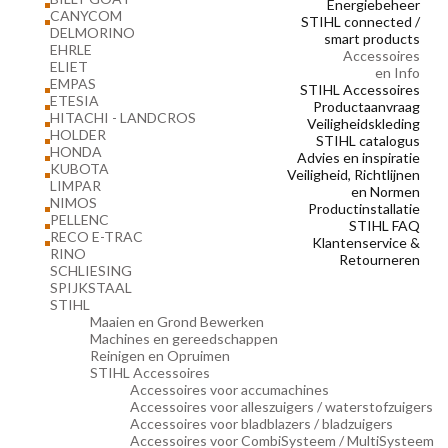
Energiebeheer
CANYCOM
STIHL connected /
DELMORINO
smart products
EHRLE
Accessoires
ELIET
en Info
EMPAS
STIHL Accessoires
ETESIA
Productaanvraag
HITACHI - LANDCROS
Veiligheidskleding
HOLDER
STIHL catalogus
HONDA
Advies en inspiratie
KUBOTA
Veiligheid, Richtlijnen
LIMPAR
en Normen
NIMOS
Productinstallatie
PELLENC
STIHL FAQ
RECO E-TRAC
Klantenservice &
RINO
Retourneren
SCHLIESING
SPIJKSTAAL
STIHL
Maaien en Grond Bewerken
Machines en gereedschappen
Reinigen en Opruimen
STIHL Accessoires
Accessoires voor accumachines
Accessoires voor alleszuigers / waterstofzuigers
Accessoires voor bladblazers / bladzuigers
Accessoires voor CombiSysteem / MultiSysteem