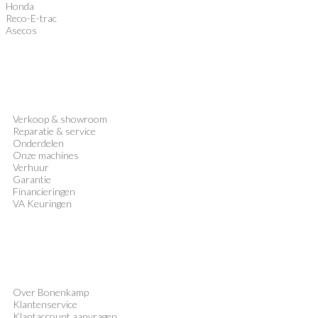
Honda
Reco-E-trac
Asecos
Verkoop
&
showroom
Reparatie & service
Onderdelen
Onze machines
Verhuur
Garantie
Financieringen
VA Keuringen
Over Bonenkamp
Klantenservice
Klantaccount aanvragen