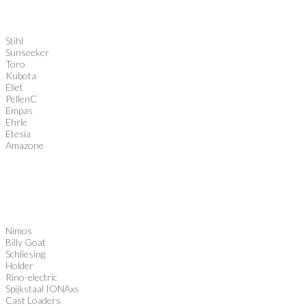
Stihl
Sunseeker
Toro
Kubota
Eliet
PellenC
Empas
Ehrle
Etesia
Amazone
Nimos
Billy Goat
Schliesing
Holder
Rino-electric
Spijkstaal IONAxs
Cast Loaders